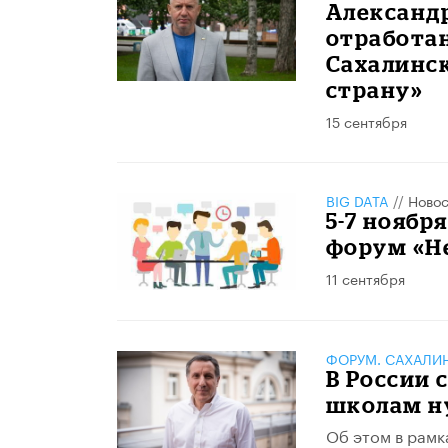
​Александ
отработан
Сахалинск
страну»
15 сентября
BIG DATA
//
Новос
5-7 ноябр
форум «Н
11 сентября
ФОРУМ. САХАЛИ
В России 
школам н
Об этом в рамк