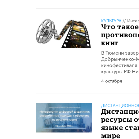
КУЛЬТУРА
//
Инте
Что такое
противоп
книг
В Тюмени завер
Добрынченко-М
кинофестиваля
культуры РФ Ни
4 октября
ДИСТАНЦИОННОЕ
Дистанци
ресурсы о
языке ста
мире