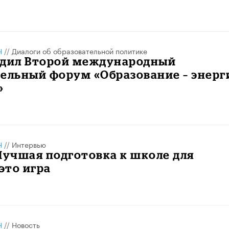
Н
//
Диалоги об образовательной политике
одил Второй международный
ельный форум «Образование – энерг
​
Н
//
Интервью
Лучшая подготовка к школе для
 это игра
Н
//
Новость