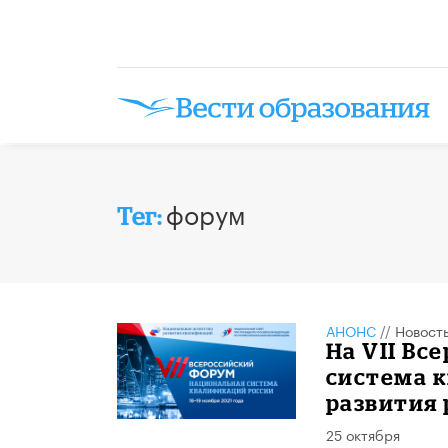
форум
Тег:
АНОНС
//
Новост
На VII В
система 
развития 
25 октября