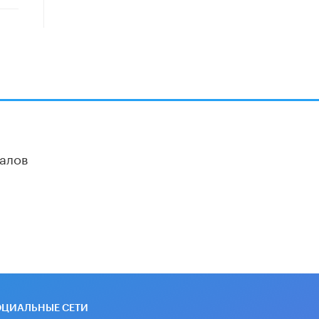
дипломы только из-за не
пройденного антиплагиата
5 ИЮНЯ /
ЧТО ПРОИСХОДИТ?
Минпросвещения просят добавить в
школьные учебники примеры
женщин-инженеров
5 ИЮНЯ /
УЧЕБНИКИ
Уличенный в списывании школьник
вернул себе призовое место на
олимпиаде через суд
алов
5 ИЮНЯ /
ЧТО ПРОИСХОДИТ?
«Евгений Онегин» станет
обязательным для повторения в 10–
11-х классах
4 ИЮНЯ /
КАЧЕСТВО ОБРАЗОВАНИЯ
В Общественной палате предложили
шить школьную форму с учетом
национальных традиций регионов
4 ИЮНЯ /
ШКОЛЬНИКИ
ОЦИАЛЬНЫЕ СЕТИ