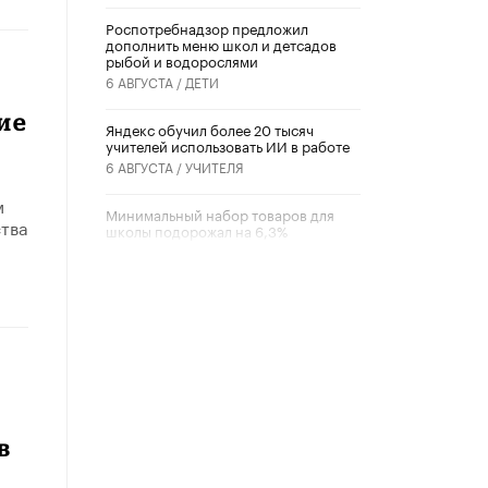
Роспотребнадзор предложил
дополнить меню школ и детсадов
рыбой и водорослями
6 АВГУСТА /
ДЕТИ
ие
​Яндекс обучил более 20 тысяч
учителей использовать ИИ в работе
6 АВГУСТА /
УЧИТЕЛЯ
м
Минимальный набор товаров для
тва
школы подорожал на 6,3%
5 АВГУСТА /
ШКОЛЬНИКИ
Вышел в свет новый номер научно-
публицистического журнала
«Образовательная политика» № 2
(2026)
3 ИЮЛЯ /
АНОНС
Школьники и студенты Москвы
почтили память героев Великой
в
Отечественной войны
22 ИЮНЯ /
ГОРОДСКОЕ ОБРАЗОВАНИЕ