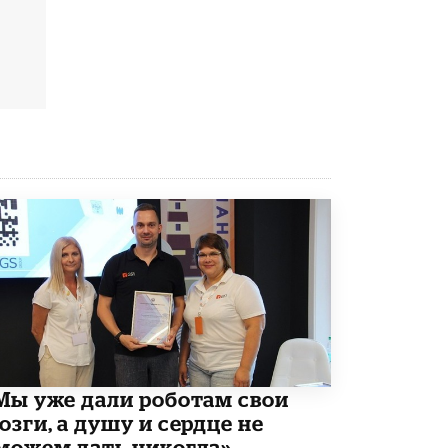
Рособрнадзор ответил на жалобы
школьников на ошибки в ЕГЭ по
русскому
8 ИЮНЯ /
ЕГЭ И ОГЭ
Школа «СКОЛКА» и Госкорпорация
«Росатом» подписали соглашение о
сотрудничестве
8 ИЮНЯ /
ОБРАЗОВАТЕЛЬНАЯ ПОЛИТИКА
Депутаты призвали не отклонять
дипломы только из-за не пройденного
антиплагиата
5 ИЮНЯ /
ЧТО ПРОИСХОДИТ?
Минпросвещения просят добавить в
школьные учебники примеры женщин-
инженеров
5 ИЮНЯ /
УЧЕБНИКИ
Мы уже дали роботам свои
Уличенный в списывании школьник
вернул себе призовое место на
озги, а душу и сердце не
олимпиаде через суд
можем дать никогда»