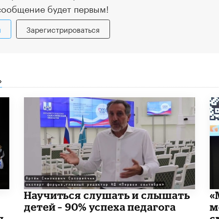
сообщение будет первым!
и
Зарегистрироваться
»
Научиться слушать и слышать
«
детей – 90% успеха педагога
м
я
с