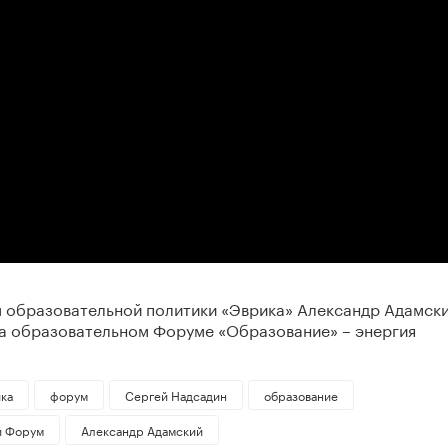
 образовательной политики «Эврика» Александр Адамски
а образовательном Форуме «Образование» – энергия
ка
форум
Сергей Надсадин
образование
й Форум
Александр Адамский