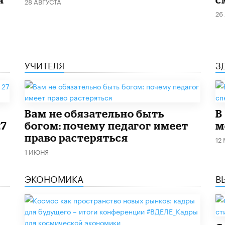
28 АВГУСТА
26
УЧИТЕЛЯ
З
​Вам не обязательно быть
В
27
богом: почему педагог имеет
м
право растеряться
12
1 ИЮНЯ
ЭКОНОМИКА
В