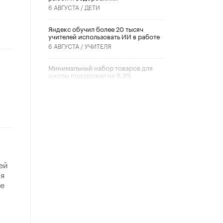
6 АВГУСТА /
ДЕТИ
​Яндекс обучил более 20 тысяч
учителей использовать ИИ в работе
6 АВГУСТА /
УЧИТЕЛЯ
Минимальный набор товаров для
школы подорожал на 6,3%
5 АВГУСТА /
ШКОЛЬНИКИ
Вышел в свет новый номер научно-
публицистического журнала
«Образовательная политика» № 2
(2026)
3 ИЮЛЯ /
АНОНС
Школьники и студенты Москвы
ей
почтили память героев Великой
ля
Отечественной войны
ие
22 ИЮНЯ /
ГОРОДСКОЕ ОБРАЗОВАНИЕ
«Егор, давай во двор!»
22 ИЮНЯ /
АНОНС