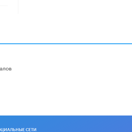
​Объединяя дошкольный мир
8 ИЮНЯ /
АНОНС
«Сколково» и ГК «Просвещение»
анонсировали запуск акселератора
технологических решений для всех
уровней образования
8 ИЮНЯ /
ЧТО ПРОИСХОДИТ?
Рособрнадзор ответил на жалобы
школьников на ошибки в ЕГЭ по
русскому
8 ИЮНЯ /
ЕГЭ И ОГЭ
алов
Школа «СКОЛКА» и Госкорпорация
«Росатом» подписали соглашение о
сотрудничестве
8 ИЮНЯ /
ОБРАЗОВАТЕЛЬНАЯ
ПОЛИТИКА
Депутаты призвали не отклонять
дипломы только из-за не
пройденного антиплагиата
5 ИЮНЯ /
ЧТО ПРОИСХОДИТ?
ОЦИАЛЬНЫЕ СЕТИ