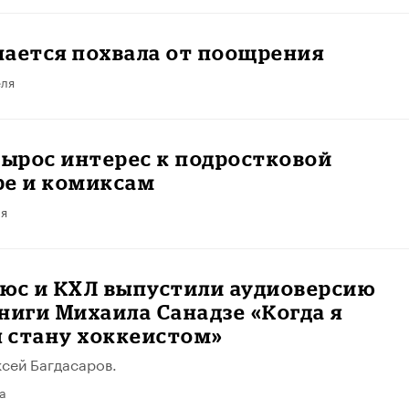
чается похвала от поощрения
еля
вырос интерес к подростковой
ре и комиксам
ля
люс и КХЛ выпустили аудиоверсию
ниги Михаила Санадзе «Когда я
я стану хоккеистом»
ксей Багдасаров.
а