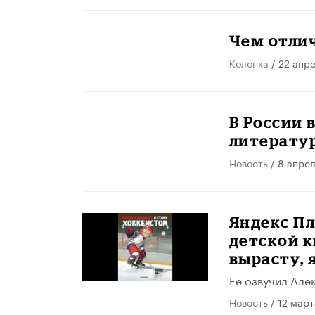
Чем отли
Колонка
/ 22 апр
В России 
литерату
Новость
/ 8 апре
Яндекс П
детской к
вырасту, 
Ее озвучил Але
Новость
/ 12 март