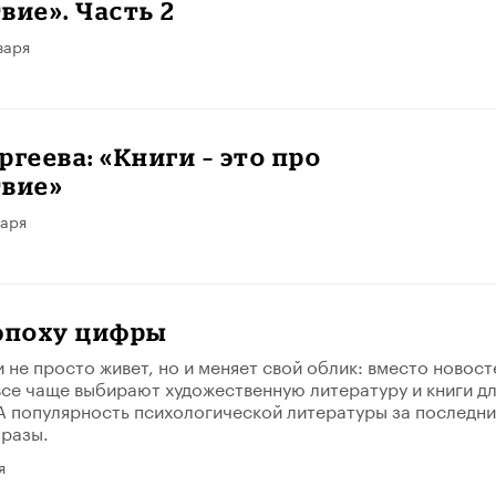
вие». Часть 2
варя
ргеева: «Книги – это про
твие»
варя
 эпоху цифры
 не просто живет, но и меняет свой облик: вместо новост
все чаще выбирают художественную литературу и книги д
А популярность психологической литературы за последн
 разы.
я