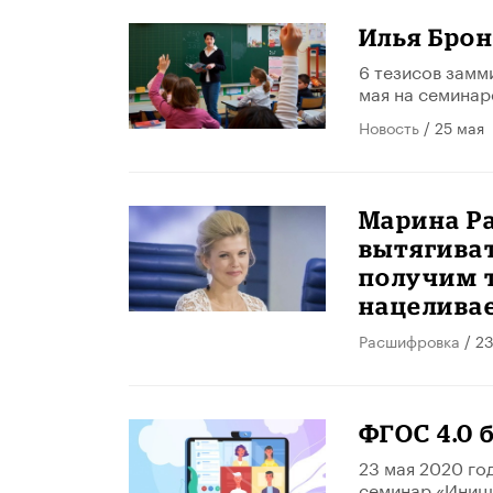
Илья Брон
6 тезисов замм
мая на семинар
Новость
/ 25 мая
Марина Ра
вытягиват
получим т
нацеливае
Расшифровка
/ 23
ФГОС 4.0 
23 мая 2020 го
семинар «Иници