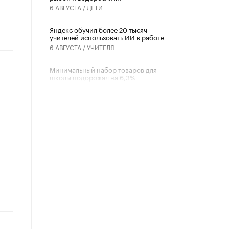
6 АВГУСТА /
ДЕТИ
​Яндекс обучил более 20 тысяч
учителей использовать ИИ в работе
6 АВГУСТА /
УЧИТЕЛЯ
Минимальный набор товаров для
школы подорожал на 6,3%
5 АВГУСТА /
ШКОЛЬНИКИ
Вышел в свет новый номер научно-
публицистического журнала
«Образовательная политика» № 2
(2026)
3 ИЮЛЯ /
АНОНС
Школьники и студенты Москвы
почтили память героев Великой
Отечественной войны
22 ИЮНЯ /
ГОРОДСКОЕ ОБРАЗОВАНИЕ
«Егор, давай во двор!»
22 ИЮНЯ /
АНОНС