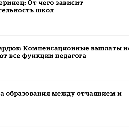
еринец: От чего зависит
тельность школ
ардюк: Компенсационные выплаты н
ют все функции педагога
а образования между отчаянием и