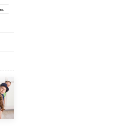
исторические объекты
нец
11 ИЮНЯ /
ГОРОДСКОЕ ОБРАЗОВАНИЕ
​Почти 50 новых объектов образования
открыли в этом учебном году в Москве
10 ИЮНЯ /
ГОРОДСКОЕ ОБРАЗОВАНИЕ
Госдума приняла закон о детских SIM-
картах
10 ИЮНЯ /
ДЕТИ
Глава СПЧ предложил вернуть в школы
устные переходные экзамены
9 ИЮНЯ /
КАЧЕСТВО ОБРАЗОВАНИЯ
​Объединяя дошкольный мир
8 ИЮНЯ /
АНОНС
«Сколково» и ГК «Просвещение»
анонсировали запуск акселератора
технологических решений для всех
уровней образования
8 ИЮНЯ /
ЧТО ПРОИСХОДИТ?