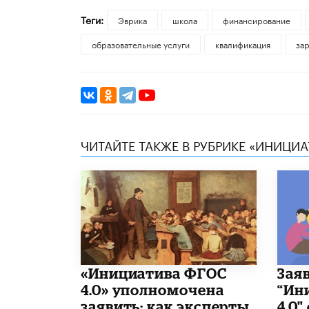
Теги:
Эврика
школа
финансирование
образовательные услуги
квалификация
за
ЧИТАЙТЕ ТАКЖЕ В РУБРИКЕ «ИНИЦИА
«Инициатива ФГОС
Зая
4.0» уполномочена
“Ин
заявить: как эксперты
4.0"