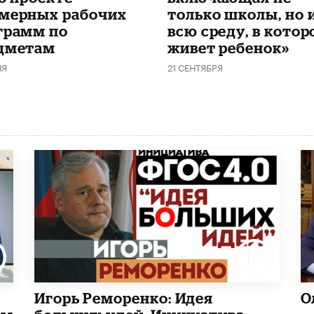
мерных рабочих
только школы, но 
грамм по
всю среду, в котор
дметам
живет ребенок»
НЯ
21 СЕНТЯБРЯ
Игорь Реморенко: Идея
О