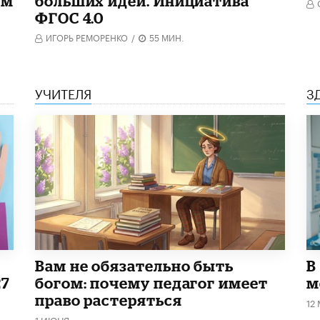
ом
больших идей. Инициатива
ФГОС 4.0
ИГОРЬ РЕМОРЕНКО
/
55 МИН.
УЧИТЕЛЯ
З
​Вам не обязательно быть
В
27
богом: почему педагог имеет
м
право растеряться
12
1 ИЮНЯ