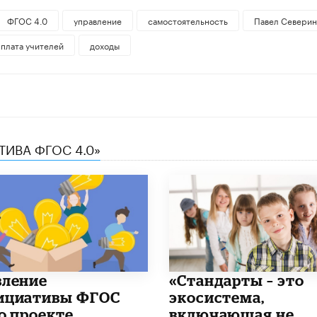
ФГОС 4.0
управление
самостоятельность
Павел Севери
рплата учителей
доходы
ТИВА ФГОС 4.0»
вление
​«Стандарты – это
ициативы ФГОС
экосистема,
 о проекте
включающая не