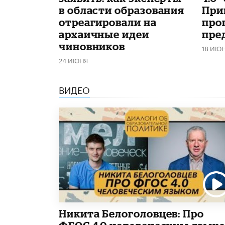
в области образования
При
отреагировали на
про
архаичные идеи
пре
чиновников
18 ИЮ
24 ИЮНЯ
ВИДЕО
Никита Белоголовцев: Про