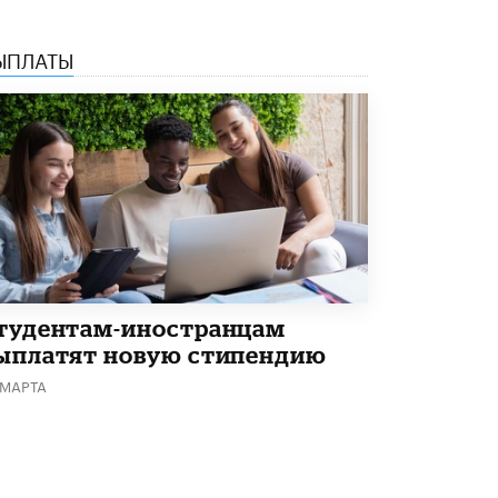
Академик РАН предупредил, что
ChatGPT отучит школьников думать
ЫПЛАТЫ
1 ИЮНЯ /
ШКОЛЬНИКИ
тудентам-иностранцам
ыплатят новую стипендию
 МАРТА