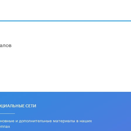
​Объединяя дошкольный мир
8 ИЮНЯ /
АНОНС
«Сколково» и ГК «Просвещение»
анонсировали запуск акселератора
технологических решений для всех
уровней образования
8 ИЮНЯ /
ЧТО ПРОИСХОДИТ?
алов
Рособрнадзор ответил на жалобы
школьников на ошибки в ЕГЭ по
русскому
8 ИЮНЯ /
ЕГЭ И ОГЭ
Школа «СКОЛКА» и Госкорпорация
«Росатом» подписали соглашение о
сотрудничестве
8 ИЮНЯ /
ОБРАЗОВАТЕЛЬНАЯ
ПОЛИТИКА
ОЦИАЛЬНЫЕ СЕТИ
Депутаты призвали не отклонять
дипломы только из-за не
новные и дополнительные материалы в наших
пройденного антиплагиата
уппах
5 ИЮНЯ /
ЧТО ПРОИСХОДИТ?