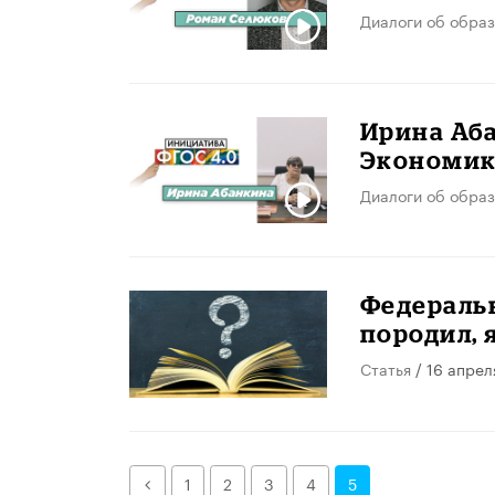
Диалоги об образ
Ирина Аба
Экономик
Диалоги об образ
Федеральн
породил, 
Статья
/ 16 апрел
Назад
1
2
3
4
5