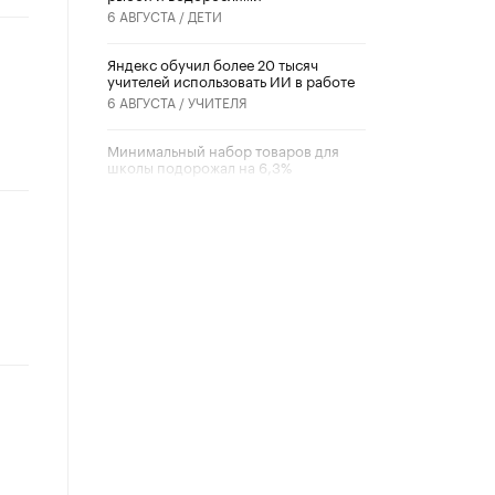
6 АВГУСТА /
ДЕТИ
​Яндекс обучил более 20 тысяч
учителей использовать ИИ в работе
6 АВГУСТА /
УЧИТЕЛЯ
Минимальный набор товаров для
школы подорожал на 6,3%
5 АВГУСТА /
ШКОЛЬНИКИ
Вышел в свет новый номер научно-
публицистического журнала
«Образовательная политика» № 2
(2026)
3 ИЮЛЯ /
АНОНС
Школьники и студенты Москвы
почтили память героев Великой
Отечественной войны
22 ИЮНЯ /
ГОРОДСКОЕ ОБРАЗОВАНИЕ
«Егор, давай во двор!»
22 ИЮНЯ /
АНОНС