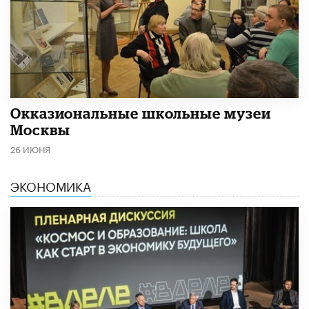
​Окказиональные школьные музеи
Москвы
26 ИЮНЯ
ЭКОНОМИКА