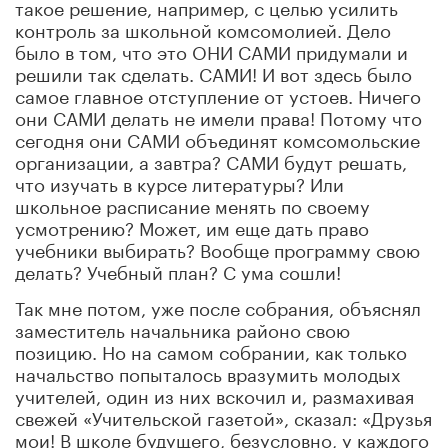
такое решение, например
,
с целью усилить
контроль за школьной комсомолией. Дело
было в том, что это ОНИ САМИ придумали и
решили так сделать. САМИ! И вот здесь было
самое главное отступление от устоев. Ничего
они САМИ делать не имели
права
! Потому что
сегодня они САМИ объединят комсомольские
организации, а завтра? САМИ будут решать,
что изучать в курсе литературы? Или
школьное расписание менять по своему
усмотрению? Может
,
им еще дать право
учебники выбирать? Вообще программу свою
делать? Учебный план? С ума сошли!
Так мне потом, уже после собрания, объяснял
заместитель начальника районо свою
позицию. Но на самом собрании, как только
начальство попыталось вразумить молодых
учителей, один из них вскочил и
,
размахивая
свежей «Учительской газетой»
,
сказал: «Друзья
мои! В школе будущего
,
безусловно
,
у каждого