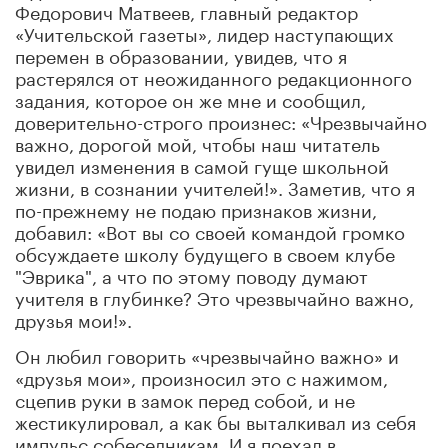
Федорович Матвеев, главный редактор
«Учительской газеты», лидер наступающих
перемен в образовании, увидев, что я
растерялся от неожиданного редакционного
задания, которое он же мне и сообщил,
доверительно-строго произнес: «Чрезвычайно
важно, дорогой мой, чтобы наш читатель
увидел изменения в самой гуще школьной
жизни, в сознании учителей!». Заметив, что я
по-прежнему не подаю признаков жизни,
добавил: «Вот вы со своей командой громко
обсуждаете школу будущего в своем клубе
"Эврика", а что по этому поводу думают
учителя в глубинке? Это чрезвычайно важно,
друзья мои!».
Он любил говорить «чрезвычайно важно» и
«друзья мои», произносил это с нажимом,
сцепив руки в замок перед собой
,
и не
жестикулировал, а как бы выталкивал из себя
импульс собеседникам. И я поехал в