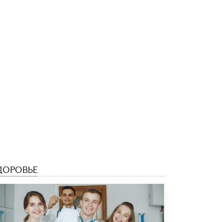
4 ИЮНЯ /
КАЧЕСТВО ОБРАЗОВАНИЯ
В Общественной палате предложили
шить школьную форму с учетом
национальных традиций регионов
4 ИЮНЯ /
ШКОЛЬНИКИ
В Госдуме предложили ввести онлайн-
формат для апелляций ЕГЭ
3 ИЮНЯ /
ЕГЭ И ОГЭ
​Яндекс выпустил бесплатный курс по
защите от ИИ-мошенничества
2 ИЮНЯ /
BIG DATA
В России начнут применять новые
подходы к разрешению конфликтов в
школах
ДОРОВЬЕ
2 ИЮНЯ /
ПОДРОСТКИ
Академик РАН предупредил, что
ChatGPT отучит школьников думать
1 ИЮНЯ /
ШКОЛЬНИКИ