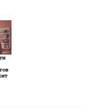
8 ИЮНЯ /
ЕГЭ И ОГЭ
Школа «СКОЛКА» и Госкорпорация
«Росатом» подписали соглашение о
сотрудничестве
8 ИЮНЯ /
ОБРАЗОВАТЕЛЬНАЯ ПОЛИТИКА
Депутаты призвали не отклонять
дипломы только из-за не пройденного
антиплагиата
5 ИЮНЯ /
ЧТО ПРОИСХОДИТ?
ти
Минпросвещения просят добавить в
школьные учебники примеры женщин-
инженеров
тов
5 ИЮНЯ /
УЧЕБНИКИ
жит
Уличенный в списывании школьник
вернул себе призовое место на
олимпиаде через суд
5 ИЮНЯ /
ЧТО ПРОИСХОДИТ?
«Евгений Онегин» станет обязательным
для повторения в 10–11-х классах