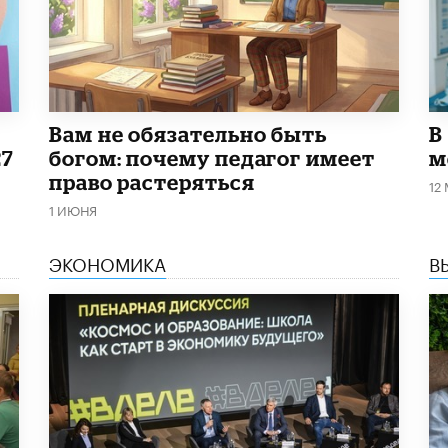
​Вам не обязательно быть
В
27
богом: почему педагог имеет
м
право растеряться
12
1 ИЮНЯ
ЭКОНОМИКА
В