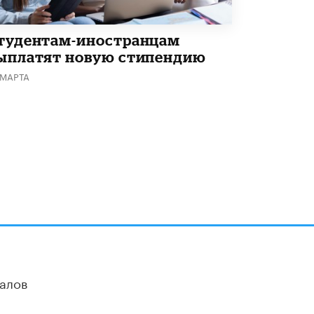
тудентам-иностранцам
ыплатят новую стипендию
 МАРТА
алов