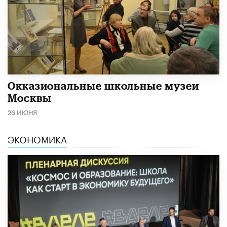
​Окказиональные школьные музеи
Москвы
26 ИЮНЯ
ЭКОНОМИКА