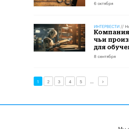
6 октября
ИНТЕРВЕСТИ
//
Н
Компания 
чьи произ
для обуче
8 сентября
Далее
1
2
3
4
5
...
Мы 