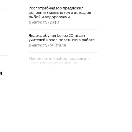
Роспотребнадзор предложил
дополнить меню школ и детсадов
рыбой и водорослями
6 АВГУСТА /
ДЕТИ
​Яндекс обучил более 20 тысяч
учителей использовать ИИ в работе
6 АВГУСТА /
УЧИТЕЛЯ
Минимальный набор товаров для
школы подорожал на 6,3%
5 АВГУСТА /
ШКОЛЬНИКИ
и
Вышел в свет новый номер научно-
публицистического журнала
«Образовательная политика» № 2
(2026)
3 ИЮЛЯ /
АНОНС
Школьники и студенты Москвы
почтили память героев Великой
Отечественной войны
22 ИЮНЯ /
ГОРОДСКОЕ ОБРАЗОВАНИЕ