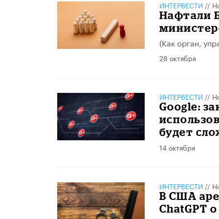
ИНТЕРВЕСТИ
//
Н
Нафтали 
министерс
(Как орган, уп
28 октября
ИНТЕРВЕСТИ
//
Н
Google: з
использов
будет сл
14 октября
ИНТЕРВЕСТИ
//
Н
В США аре
ChatGPT о