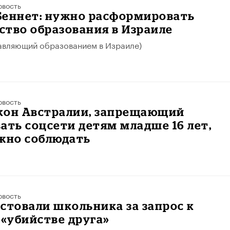
овость
Беннет: нужно расформировать
тво образования в Израиле
равляющий образованием в Израиле)
овость
акон Австралии, запрещающий
ать соцсети детям младше 16 лет,
ожно соблюдать
овость
стовали школьника за запрос к
 «убийстве друга»