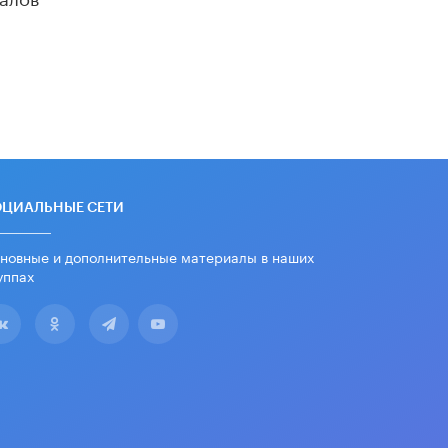
дипломы только из-за не
пройденного антиплагиата
5 ИЮНЯ /
ЧТО ПРОИСХОДИТ?
Минпросвещения просят добавить в
школьные учебники примеры
женщин-инженеров
5 ИЮНЯ /
УЧЕБНИКИ
Уличенный в списывании школьник
вернул себе призовое место на
олимпиаде через суд
ОЦИАЛЬНЫЕ СЕТИ
5 ИЮНЯ /
ЧТО ПРОИСХОДИТ?
новные и дополнительные материалы в наших
«Евгений Онегин» станет
уппах
обязательным для повторения в 10–
11-х классах
4 ИЮНЯ /
КАЧЕСТВО ОБРАЗОВАНИЯ
В Общественной палате предложили
шить школьную форму с учетом
национальных традиций регионов
4 ИЮНЯ /
ШКОЛЬНИКИ