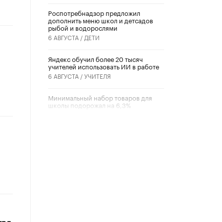
Роспотребнадзор предложил
дополнить меню школ и детсадов
рыбой и водорослями
6 АВГУСТА /
ДЕТИ
​Яндекс обучил более 20 тысяч
учителей использовать ИИ в работе
6 АВГУСТА /
УЧИТЕЛЯ
Минимальный набор товаров для
школы подорожал на 6,3%
5 АВГУСТА /
ШКОЛЬНИКИ
Вышел в свет новый номер научно-
публицистического журнала
«Образовательная политика» № 2
(2026)
3 ИЮЛЯ /
АНОНС
Школьники и студенты Москвы
почтили память героев Великой
Отечественной войны
22 ИЮНЯ /
ГОРОДСКОЕ ОБРАЗОВАНИЕ