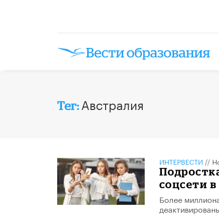
Австралия
Тег:
ИНТЕРВЕСТИ
//
Н
Подростк
соцсети в
Более миллиона
деактивирован