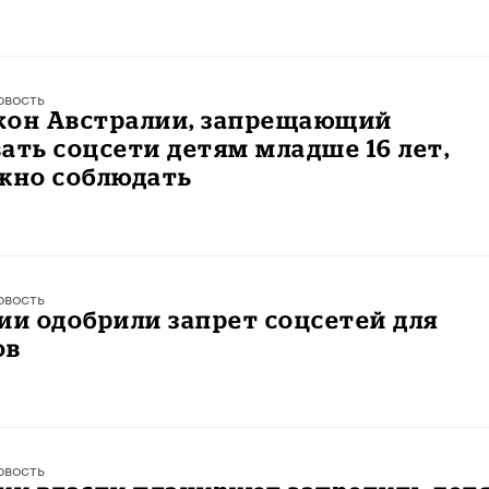
овость
акон Австралии, запрещающий
ать соцсети детям младше 16 лет,
ожно соблюдать
овость
ии одобрили запрет соцсетей для
ов
овость