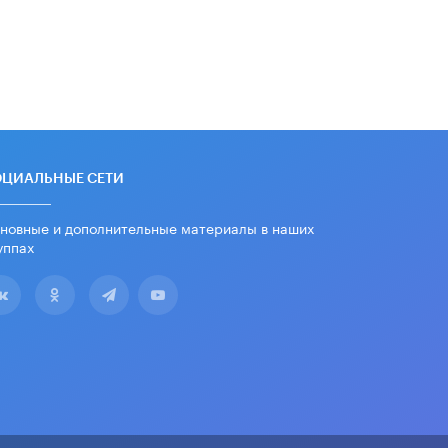
дипломы только из-за не
пройденного антиплагиата
5 ИЮНЯ /
ЧТО ПРОИСХОДИТ?
Минпросвещения просят добавить в
школьные учебники примеры
женщин-инженеров
5 ИЮНЯ /
УЧЕБНИКИ
Уличенный в списывании школьник
ОЦИАЛЬНЫЕ СЕТИ
вернул себе призовое место на
олимпиаде через суд
новные и дополнительные материалы в наших
5 ИЮНЯ /
ЧТО ПРОИСХОДИТ?
уппах
«Евгений Онегин» станет
обязательным для повторения в 10–
11-х классах
4 ИЮНЯ /
КАЧЕСТВО ОБРАЗОВАНИЯ
В Общественной палате предложили
шить школьную форму с учетом
национальных традиций регионов
4 ИЮНЯ /
ШКОЛЬНИКИ