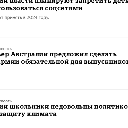
ии власти планируют запретить дет
 пользоваться соцсетями
т принять в 2024 году.
овость
ьер Австралии предложил сделать
армии обязательной для выпускнико
овость
лии школьники недовольны политик
 защиту климата