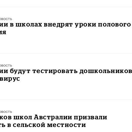
овость
ии в школах внедрят уроки полового
ия
овость
лии будут тестировать дошкольнико
авирус
овость
ков школ Австралии призвали
ь в сельской местности