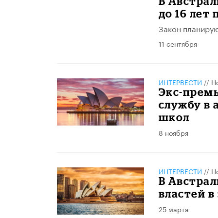
В Австрал
до 16 лет
Закон планирую
11 сентября
ИНТЕРВЕСТИ
//
Н
Экс-прем
службу в 
школ
8 ноября
ИНТЕРВЕСТИ
//
Н
В Австра
властей в
25 марта