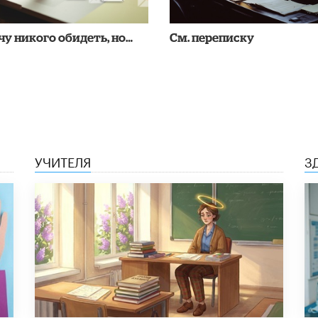
чу никого обидеть, но…
См. переписку
УЧИТЕЛЯ
З