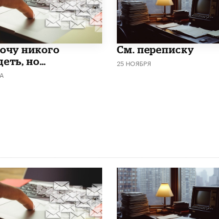
хочу никого
См. переписку
деть, но…
25 НОЯБРЯ
ТА