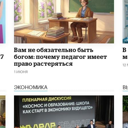
​Вам не обязательно быть
В
27
богом: почему педагог имеет
м
право растеряться
12
1 ИЮНЯ
ЭКОНОМИКА
В