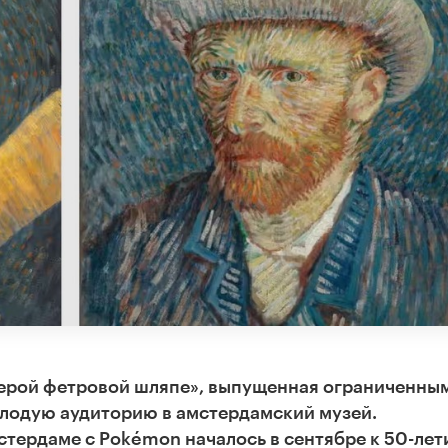
серой фетровой шляпе», выпущенная ограниченны
олодую аудиторию в амстердамский музей.
стердаме с Pokémon началось в сентябре к 50-ле