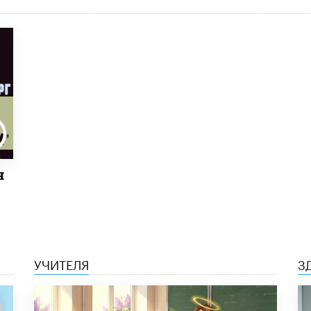
я
УЧИТЕЛЯ
З