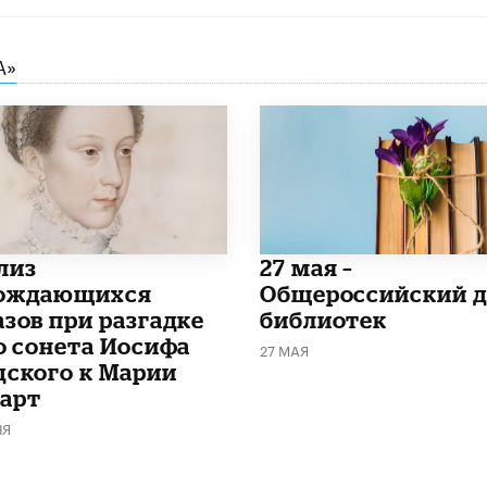
А»
лиз
​27 мая –
ождающихся
Общероссийский д
азов при разгадке
библиотек
го сонета Иосифа
27 МАЯ
дского к Марии
арт
НЯ