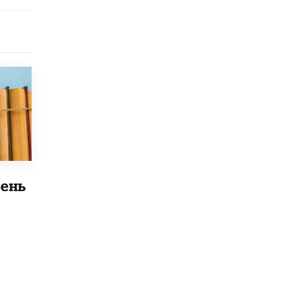
Рособрнадзор ответил на жалобы
школьников на ошибки в ЕГЭ по
русскому
8 ИЮНЯ /
ЕГЭ И ОГЭ
Школа «СКОЛКА» и Госкорпорация
«Росатом» подписали соглашение о
сотрудничестве
8 ИЮНЯ /
ОБРАЗОВАТЕЛЬНАЯ ПОЛИТИКА
Депутаты призвали не отклонять
дипломы только из-за не пройденного
антиплагиата
ень
5 ИЮНЯ /
ЧТО ПРОИСХОДИТ?
Минпросвещения просят добавить в
школьные учебники примеры женщин-
инженеров
5 ИЮНЯ /
УЧЕБНИКИ
Уличенный в списывании школьник
вернул себе призовое место на
олимпиаде через суд