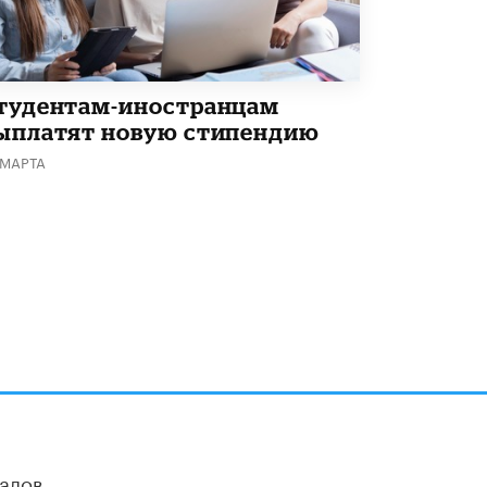
тудентам-иностранцам
ыплатят новую стипендию
 МАРТА
алов