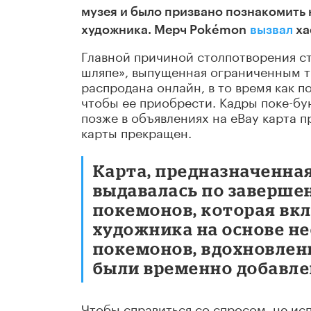
музея и было призвано познакомить
художника. Мерч Pokémon
вызвал
ха
Главной причиной столпотворения с
шляпе», выпущенная ограниченным ти
распродана онлайн, в то время как 
чтобы ее приобрести. Кадры поке-бунт
позже в объявлениях на eBay карта п
карты прекращен.
Карта, предназначенная 
выдавалась по заверше
покемонов, которая вк
художника на основе н
покемонов, вдохновлен
были временно добавле
Чтобы справиться со спросом, не ис