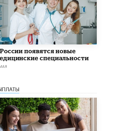
Академик РАН предупредил, что
ChatGPT отучит школьников думать
1 ИЮНЯ /
ШКОЛЬНИКИ
 России появятся новые
едицинские специальности
 МАЯ
ЫПЛАТЫ