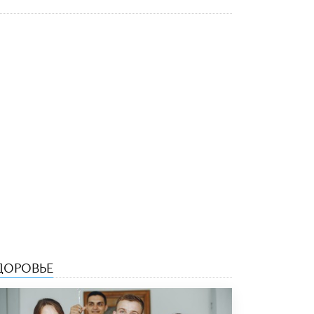
5 ИЮНЯ /
ЧТО ПРОИСХОДИТ?
«Евгений Онегин» станет обязательным
для повторения в 10–11-х классах
4 ИЮНЯ /
КАЧЕСТВО ОБРАЗОВАНИЯ
В Общественной палате предложили
шить школьную форму с учетом
национальных традиций регионов
4 ИЮНЯ /
ШКОЛЬНИКИ
В Госдуме предложили ввести онлайн-
формат для апелляций ЕГЭ
3 ИЮНЯ /
ЕГЭ И ОГЭ
​Яндекс выпустил бесплатный курс по
защите от ИИ-мошенничества
2 ИЮНЯ /
BIG DATA
ДОРОВЬЕ
В России начнут применять новые
подходы к разрешению конфликтов в
школах
2 ИЮНЯ /
ПОДРОСТКИ