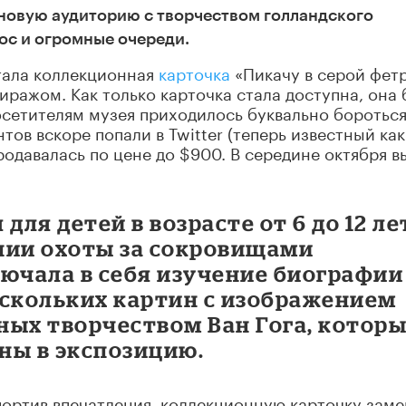
 новую аудиторию с творчеством голландского
ос и огромные очереди.
тала коллекционная
карточка
«Пикачу в серой фет
ражом. Как только карточка стала доступна, она
посетителям музея приходилось буквально бороться
ов вскоре попали в Twitter (теперь известный как 
родавалась по цене до $900. В середине октября в
для детей в возрасте от 6 до 12 ле
нии охоты за сокровищами
лючала в себя изучение биографии
ескольких картин с изображением
ных творчеством Ван Гога, котор
ны в экспозицию.
портив впечатления, коллекционную карточку зам