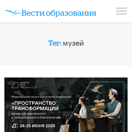
музей
Тег: