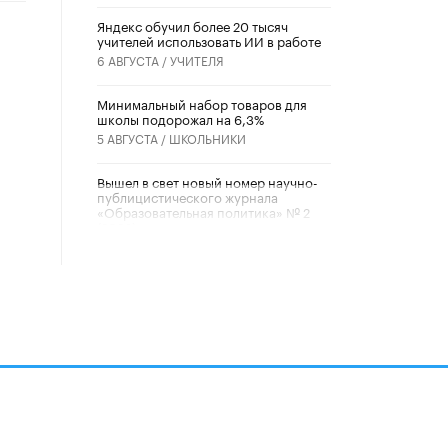
​Яндекс обучил более 20 тысяч
учителей использовать ИИ в работе
6 АВГУСТА /
УЧИТЕЛЯ
Минимальный набор товаров для
школы подорожал на 6,3%
5 АВГУСТА /
ШКОЛЬНИКИ
Вышел в свет новый номер научно-
публицистического журнала
«Образовательная политика» № 2
(2026)
3 ИЮЛЯ /
АНОНС
Школьники и студенты Москвы
почтили память героев Великой
Отечественной войны
22 ИЮНЯ /
ГОРОДСКОЕ ОБРАЗОВАНИЕ
«Егор, давай во двор!»
22 ИЮНЯ /
АНОНС
алов
Из закона о регулировании ИИ