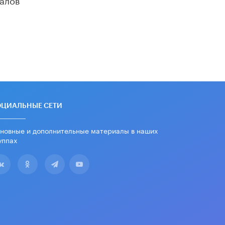
убрали запрет на иностранные
нейросети
22 ИЮНЯ /
BIG DATA
Рособрнадзор предупредил о трех
схемах мошенничества в период
сдачи ЕГЭ
19 ИЮНЯ /
ЕГЭ И ОГЭ
​Яндекс выпустил отчёт об
устойчивом развитии за 2025 год
ОЦИАЛЬНЫЕ СЕТИ
17 ИЮНЯ /
АНАЛИТИКА
новные и дополнительные материалы в наших
Московский выпускной на ВДНХ
соберет более 60 артистов
уппах
17 ИЮНЯ /
ГОРОДСКОЕ ОБРАЗОВАНИЕ
Названы лучшие российские вузы в
2026 году по версии RAEX
16 ИЮНЯ /
АНАЛИТИКА
В России предложили ввести
обязательные уроки каллиграфии в
детских садах