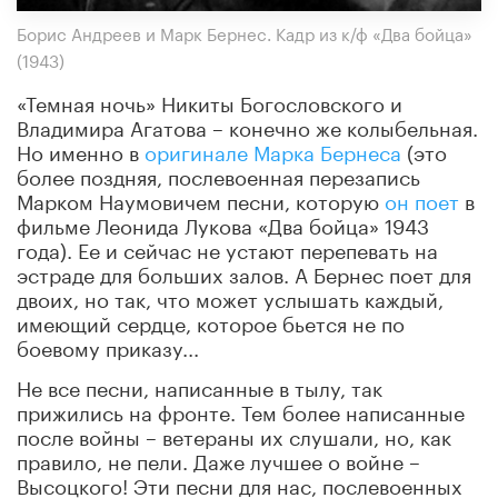
Борис Андреев и Марк Бернес. Кадр из к/ф «Два бойца»
(1943)
«Темная ночь» Никиты Богословского и
Владимира Агатова – конечно же колыбельная.
Но именно в
оригинале Марка Бернеса
(это
более поздняя, послевоенная перезапись
Марком Наумовичем песни, которую
он поет
в
фильме Леонида Лукова «Два бойца» 1943
года). Ее и сейчас не устают перепевать на
эстраде для больших залов. А Бернес поет для
двоих, но так, что может услышать каждый,
имеющий сердце, которое бьется не по
боевому приказу...
Не все песни, написанные в тылу, так
прижились на фронте. Тем более написанные
после войны – ветераны их слушали, но, как
правило, не пели. Даже лучшее о войне –
Высоцкого! Эти песни для нас, послевоенных