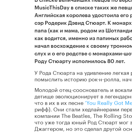
В списке величайших певцов по верс
MusicThisDay в списке таких же певцо
Английская королева удостоила его р
сэр Родерик Дэвид Стюарт. К монар
папа (как и мама, родом из Шотланд
как водится, именно из папиных раб
начал восхождение к своему тронном
слух и о его родстве с монархами-ш
Роду Стюарту исполнилось 80 лет.
У Рода Стюарта на удивление легкая р
помыслить историю рок-н-ролла, начи
Молодой отец-сооснователь и вокалис
детище эволюционирует в легендарны
что в их в их песне
‘You Really Got Me
рифф). Они стали хедлайнерами перво
компании The Beatles, The Rolling St
что уже тогда юный Род Стюарт мог 
Джаггером, но это сделал другой осн