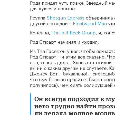
Рода придет чуть позже. Звездный ча
длящуюся и поныне.
Группа
Shotgun Express
объединила е
другой легендой –
Fleetwood Mac
уже
Конечно,
The Jeff Beck Group
, и, кон
Род Стюарт начинал и уходил.
Из The Faces он ушел, чтобы по-нас
Род Стюарт – и этим все сказано. Что
поп, теперь джаз… Здесь нет стилей,
вы ни с каким другим не спутаете. Ка
Джонс». Вот – буквально! – сногсши
что ему больше нравится быть просто
получилось), чем сиять солирующей 
Он всегда подходил к м
него трудно найти прох
ли делала модное модны