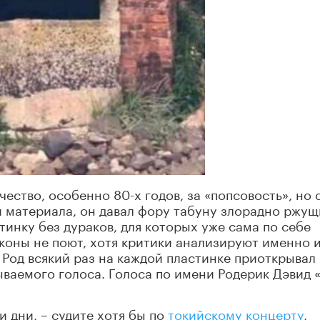
ество, особенно 80-х годов, за «попсовость», но 
и материала, он давал фору табуну злорадно ржущ
тинку без дураков, для которых уже сама по себе
коны не поют, хотя критики анализируют именно 
 Род всякий раз на каждой пластинке приоткрывал
ваемого голоса. Голоса по имени Родерик Дэвид 
и дни, – судите хотя бы по
токийскому концерту
,