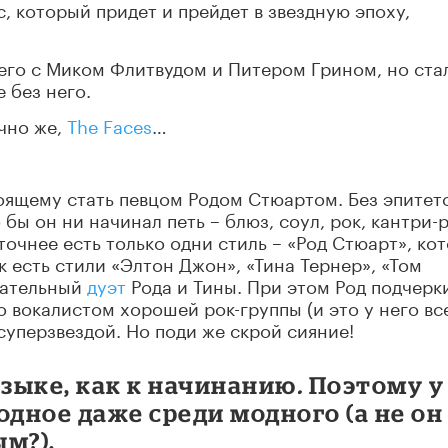
с, который придет и прейдет в звездную эпоху,
го с Миком Флитвудом и Питером Грином, но ста
 без него.
ечно же,
The Faces
…
тоящему стать певцом Родом Стюартом. Без эпитето
 бы он ни начинал петь – блюз, соул, рок, кантри-р
 точнее есть только одни стиль – «Род Стюарт», ко
к есть стили «Элтон Джон», «Тина Тернер», «Том
бательный
дуэт
Рода и Тины. При этом Род подчерк
 вокалистом хорошей рок-группы (и это у него вс
суперзвездой. Но поди же скрой сияние!
узыке, как к начинанию
.
Поэтому у
одное даже среди модного (а не он
м?).