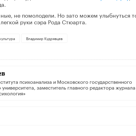
да.
мные, не помолодели. Но зато можем улыбнуться т
 легкой руки сэра Рода Стюарта.
культура
Владимир Кудрявцев
ев
ститута психоанализа и Московского государственного
 университета, заместитель главного редактора журнала
сихология»