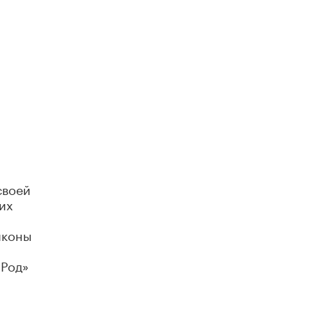
Академик РАН предупредил, что
ChatGPT отучит школьников думать
1 ИЮНЯ /
ШКОЛЬНИКИ
своей
их
иконы
«Род»