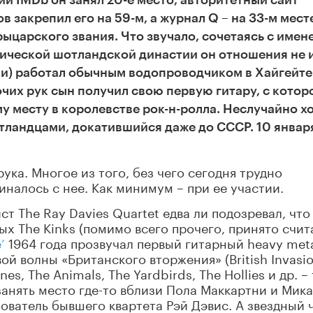
ии IMDb он занял 20-е место, авторитетный сайт
в закрепил его на 59-м, а журнал Q – на 33-м мест
ыцарского звания. Что звучало, сочетаясь с имен
хической шотландской династии он отношения не 
ии) работал обычным водопроводчиком в Хайгейте.
очих рук сын получил свою первую гитару, с котор
у месту в королевстве рок-н-ролла. Неслучайно х
отландцами, докатившийся даже до СССР. 10 январ
ука. Многое из того, без чего сегодня трудно
налось с нее. Как минимум – при ее участии.
т The Ray Davies Quartet едва ли подозревал, что
х The Kinks (помимо всего прочего, принято счит
’
1964 года прозвучал первый гитарный heavy met
й волны «Британского вторжения» (British Invasio
ones, The Animals,
The Yardbirds, The Hollies
и др. –
занять место где-то вблизи Пола Маккартни и Мика
ователь бывшего квартета Рэй Дэвис. А звездный 