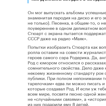
Он мог выпускать альбомы успешные 
знаменитая пародия на диско и его 
не только). Песенка, в общем-то, о 
поувереннее в одном деликатном воп
Стюарт с экрана пытается поддержат
СССР даже на радио «Маяк».
Попытки изобразить Стюарта как воп
ролла оставим на совести журналист
героев самого сэра Родерика. Да, ан
Род с юмором относился о рассказах
сомнительного свойства. Дело даже 
некоему жизненному стандарту рок-з
публики. При полном непонимании то
тарелочкам» едва ли можно писать и 
которые создавал Род. И если уж те
всем мире, посвяти песню одной же
не «случайными связями», а «история
из них подарили ему 8 детей.