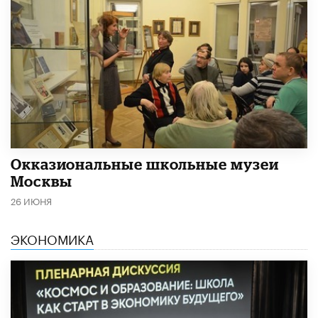
​Окказиональные школьные музеи
Москвы
26 ИЮНЯ
ЭКОНОМИКА