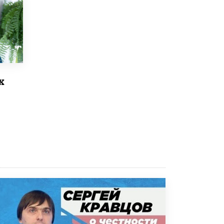
исторические объекты
11 ИЮНЯ /
ГОРОДСКОЕ ОБРАЗОВАНИЕ
​Почти 50 новых объектов образования
открыли в этом учебном году в Москве
10 ИЮНЯ /
ГОРОДСКОЕ ОБРАЗОВАНИЕ
Госдума приняла закон о детских SIM-
х
картах
10 ИЮНЯ /
ДЕТИ
Глава СПЧ предложил вернуть в школы
устные переходные экзамены
9 ИЮНЯ /
КАЧЕСТВО ОБРАЗОВАНИЯ
​Объединяя дошкольный мир
8 ИЮНЯ /
АНОНС
«Сколково» и ГК «Просвещение»
анонсировали запуск акселератора
технологических решений для всех
уровней образования
8 ИЮНЯ /
ЧТО ПРОИСХОДИТ?