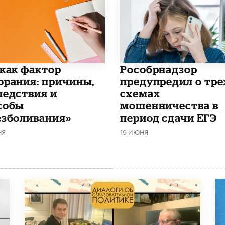
 как фактор
Рособрнадзор
орания: причины,
предупредил о тре
ледствия и
схемах
собы
мошенничества в
езболивания»
период сдачи ЕГЭ
НЯ
19 ИЮНЯ