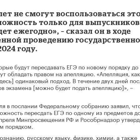
ет не смогут воспользоваться эт
можность только для выпускников
дет ежегодно», – сказал он в ходе
енной проведению государственн
024 году.
орые будут пересдавать ЕГЭ по новому порядку до
т обладать правом на апелляцию. «Апелляция, как
десь] одинаковый подход. В течение двух дней пос
в экзамена [можно будет подать апелляцию]», –
ля в послании Федеральному собранию заявил, чт
ожность пересдать ЕГЭ по одному из предметов д
апреля Минпросвещения РФ и Рособрнадзор утвер
ым порядком.
знанию, русскому языку, физике, химии, а также