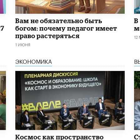
​Вам не обязательно быть
В
27
богом: почему педагог имеет
м
право растеряться
12
1 ИЮНЯ
ЭКОНОМИКА
В
Космос как пространство
С