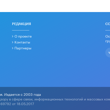
РЕДАКЦИЯ
С
О проекте
Ос
гр
Контакты
Партнеры
я. Издается с 2003 года
зору в сфере связи, информационных технологий и массовых ко
69792 от 18.05.2017