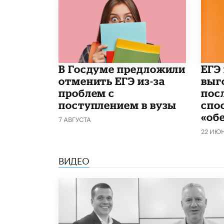
В Госдуме предложили
​ЕГЭ
отменить ЕГЭ из-за
выг
проблем с
пос
поступлением в вузы
спо
«об
7 АВГУСТА
22 ИЮ
ВИДЕО