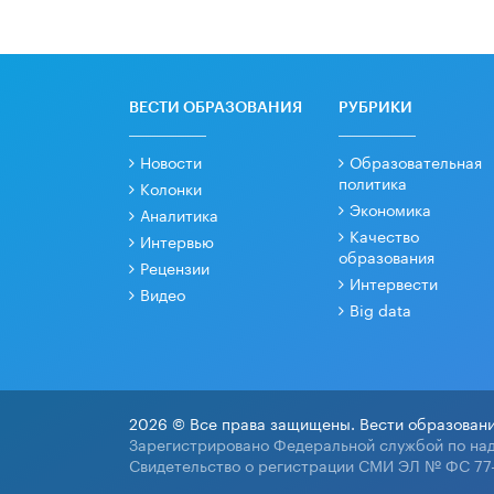
ВЕСТИ ОБРАЗОВАНИЯ
РУБРИКИ
Новости
Образовательная
политика
Колонки
Экономика
Аналитика
Качество
Интервью
образования
Рецензии
Интервести
Видео
Big data
2026 © Все права защищены. Вести образовани
Зарегистрировано Федеральной службой по над
Свидетельство о регистрации СМИ ЭЛ № ФС 77-