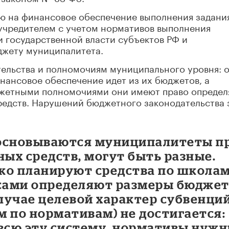
ю на финансовое обеспечение выполнения задани
учредителем с учетом нормативов выполнения
 государственной власти субъектов РФ и
джету муниципалитета.
тельства и полномочиям муниципального уровня: 
инансовое обеспечение идет из их бюджетов, а
юджетными полномочиями они имеют право определ
редств. Нарушений бюджетного законодательства 
 основываются муниципалитеты п
ых средств, могут быть разные.
ко планируют средства по школам
сами определяют размеры бюдже
случае целевой характер субвенци
 по нормативам) не достигается:
всю эту систему, нормативы нуж