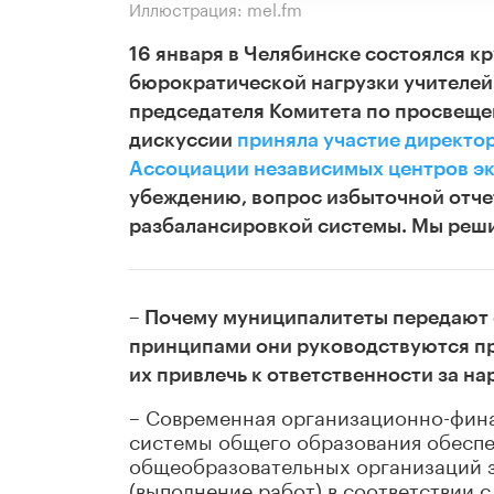
Иллюстрация: mel.fm
16 января в Челябинске состоялся кр
бюрократической нагрузки учителей
председателя Комитета по просвещ
дискуссии
приняла участие директо
Ассоциации независимых центров эк
убеждению, вопрос избыточной отчет
разбалансировкой системы. Мы решил
– Почему муниципалитеты передают 
принципами они руководствуются пр
их привлечь к ответственности за н
– Современная организационно-фин
системы общего образования обеспе
общеобразовательных организаций з
(выполнение работ) в соответствии 