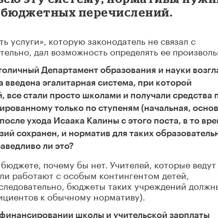
жбюджетных перечислений.
ь услуги», которую законодатель не связал с
ельно, дал возможность определять ее произволь
столичный Департамент образования и науки возгл
а введена эгалитарная система, при которой
, все стали просто школами и получали средства 
рованному только по ступеням (начальная, основ
после ухода Исаака Калины с этого поста, в то вр
азий сохранен, и норматив для таких образователь
аведливо ли это?
 бюджете, почему бы нет. Учителей, которые ведут
ли работают с особым контингентом детей,
следовательно, бюджеты таких учреждений должн
ициентов к обычному нормативу).
в финансировании школы и учительской зарплаты