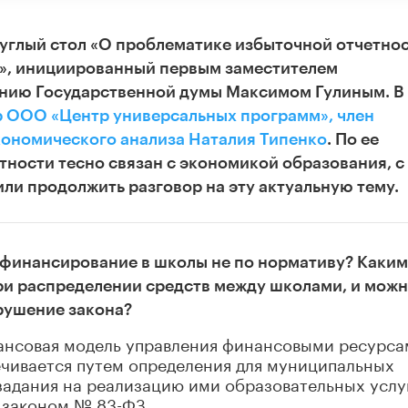
углый стол «
О проблематике избыточной отчетнос
», инициированный первым заместителем
ению Государственной думы Максимом Гулиным.
В
р ООО «Центр универсальных программ», член
ономического анализа Наталия Типенко
.
По ее
ности тесно связан с экономикой образования, с
и продолжить разговор на эту актуальную тему.
финансирование в школы не по нормативу? Каки
и распределении средств между школами, и можн
арушение закона?
ансовая модель управления финансовыми ресурса
чивается путем определения для муниципальных
адания на реализацию ими образовательных услу
с законом № 83-ФЗ.