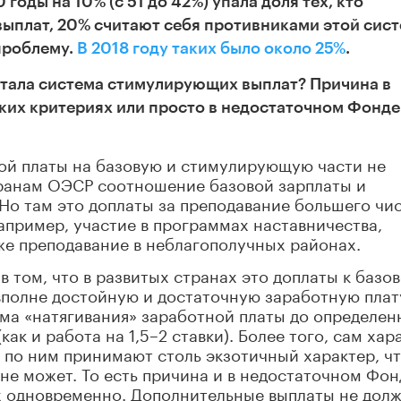
годы на 10% (с 51 до 42%) упала доля тех, кто
ыплат, 20% считают себя противниками этой сис
 проблему.
В 2018 году таких было около 25%
.
отала система стимулирующих выплат? Причина в
ких критериях или просто в недостаточном Фонде
ной платы на базовую и стимулирующую части не
транам ОЭСР соотношение базовой зарплаты и
 Но там это доплаты за преподавание большего чи
например, участие в программах наставничества,
же преподавание в неблагополучных районах.
том, что в развитых странах это доплаты к базо
 вполне достойную и достаточную заработную плату
ма «натягивания» заработной платы до определен
ак и работа на 1,5–2 ставки). Более того, сам хар
 по ним принимают столь экзотичный характер, ч
не может. То есть причина и в недостаточном Фон
ях одновременно. Дополнительные выплаты не дол