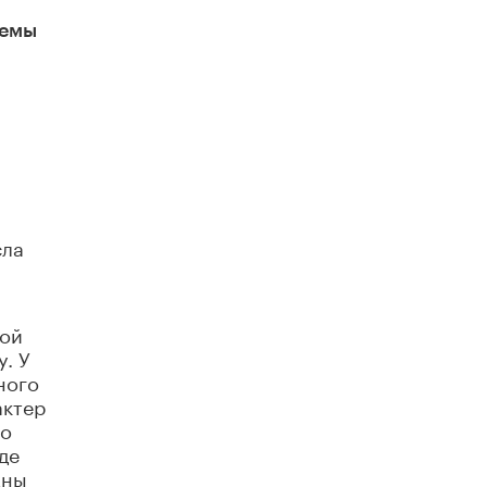
Академик РАН предупредил, что
темы
ChatGPT отучит школьников думать
1 ИЮНЯ /
ШКОЛЬНИКИ
сла
вой
. У
ного
актер
то
де
жны