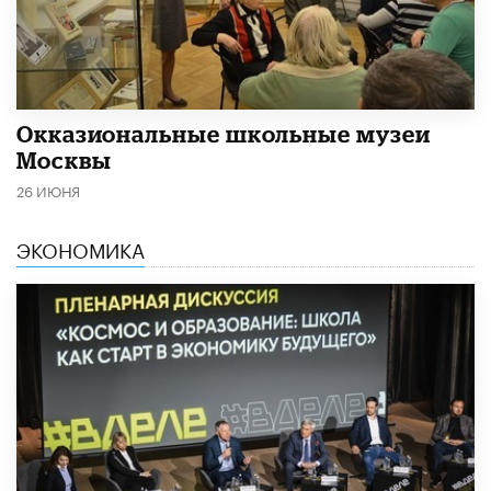
​Окказиональные школьные музеи
Москвы
26 ИЮНЯ
ЭКОНОМИКА