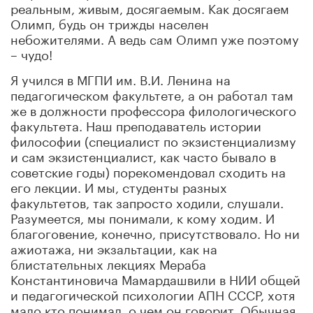
реальным, живым, досягаемым. Как досягаем
Олимп, будь он трижды населен
небожителями. А ведь сам Олимп уже поэтому
– чудо!
Я учился в МГПИ им. В.И. Ленина на
педагогическом факультете, а он работал там
же в должности профессора филологического
факультета. Наш преподаватель истории
философии (специалист по экзистенциализму
и сам экзистенциалист, как часто бывало в
советские годы) порекомендовал сходить на
его лекции. И мы, студенты разных
факультетов, так запросто ходили, слушали.
Разумеется, мы понимали, к кому ходим. И
благоговение, конечно, присутствовало. Но ни
ажиотажа, ни экзальтации, как на
блистательных лекциях Мераба
Константиновича Мамардашвили в НИИ общей
и педагогической психологии АПН СССР, хотя
мало кто понимал, о чем он говорит. Обычная