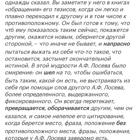
однажды сказал. Вы заметите у него в книгах
«обращения» его тезисов, когда он легко и
плавно переходил к другому и в том числе к
противоположному. Он был готов к тому, что
что́ ему показалось таким сейчас, покажется
другим, окажется новым, обернется другой
стороной,
–
что иначе не бывает, и
напрасно
пытаться выжать из себя что-то такое, что
остановится, застынет окончательной
истиной. В этой мудрости А.Ф. Лосева было
смирение: он
на то, чтобы ошибаться,
шел
быть таким, какой он есть, не выстраивать из
себя при помощи слов другого А.Ф. Лосева,
более определенного, выдержанного,
фиксированного. Он всегда перетекает,
другим, чем он
превращается, оборачивается
казался, и самое нелепое его цитирование,
когда берется место, фраза, положение
без
противоположного места, фразы, положения,
которые у А.Ф. Лосева заведомо есть,