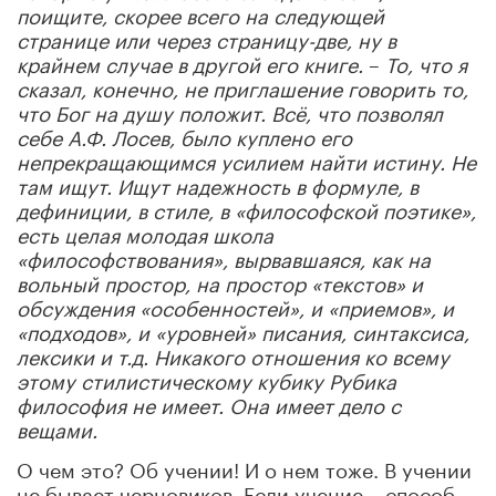
поищите, скорее всего на следующей
странице или через страницу-две, ну в
крайнем случае в другой его книге.
–
То, что я
сказал, конечно, не приглашение говорить то,
что Бог на душу положит. Всё, что позволял
себе А.Ф. Лосев, было куплено его
непрекращающимся усилием найти истину. Не
там ищут. Ищут надежность в формуле, в
дефиниции, в стиле, в «философской поэтике»,
есть целая молодая школа
«философствования», вырвавшаяся, как на
вольный простор, на простор «текстов» и
обсуждения «особенностей», и «приемов», и
«подходов», и «уровней» писания, синтаксиса,
лексики и т.д. Никакого отношения ко всему
этому стилистическому кубику Рубика
философия не имеет. Она имеет дело с
вещами.
О чем это? Об учении! И о нем тоже. В учении
не бывает черновиков. Если учение – способ