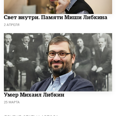
​Свет внутри. Памяти Миши Либкина
2 АПРЕЛЯ
​Умер Михаил Либкин
25 МАРТА