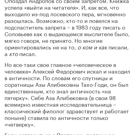
успела «выйти на читателя». И, как все, что
выходило из-под лосевского пера, мгновенно
разошлась. Возможно, кто-то и повелся на
подсластитель запрета
–
в 1983 году писать о
Соловьеве как о выдающемся мыслителе было,
мягко говоря, не принято. Но многие
ориентировались не на то,
о ком и как
писали,
а
кто
писал.
Но все-таки свое главное «человеческое в
человеке» Алексей Федорович искал и находил
в античности. По словам его спутницы и
соратницы Азы Алибековны Тахо-Годи, он был
единственным, кто знал античность «на
пятерку». Себе Аза Алибековна (в свои 98
всемирно известная исследовательница –
классический филолог здравствует и работает
поныне) ставила по античности только
«четверку».
Если согласиться с Платоном, подлинное