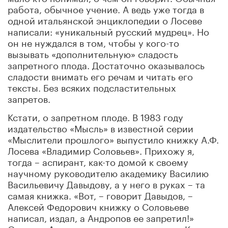
работа, обычное учение. А ведь уже тогда в
одной итальянской энциклопедии о Лосеве
написали: «уникальный русский мудрец». Но
он не нуждался в том, чтобы у кого-то
вызывать «дополнительную» сладость
запретного плода. Достаточно оказывалось
сладости внимать его речам и читать его
тексты. Без всяких подсластительных
запретов.
Кстати, о запретном плоде. В 1983 году
издательство «Мысль» в известной серии
«Мыслители прошлого» выпустило
книжку А.Ф.
Лосева «Владимир Соловьев». Прихожу я,
тогда – аспирант, как-то домой к своему
научному руководителю академику Василию
Васильевичу Давыдову, а у него в руках – та
самая книжка. «Вот, – говорит Давыдов, –
Алексей Федорович книжку о Соловьеве
написал, издал, а Андропов ее запретил!»
Опоздал Андропов со своим запретом. Книжка