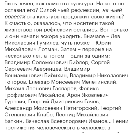
быть вечен, как сама эта культура. На кого он
оставил его? Силой чьей рефлексии,
на чьей
совести
эта культура продолжит свою жизнь?
К счастью, оказалось, что носители такой
жизнетворной рефлексии остались. Вот только
и они начали вскоре уходить. Вначале – Лев
Николаевич Гумилев, чуть позже – Юрий
Михайлович Лотман. Затем – перерыв на
несколько лет, а потом – один за одним:
Владимир Соломонович Библер, Сергей
Сергеевич Аверинцев, Владимир
Вениаминович Бибихин, Владимир Николаевич
Топоров, Елеазар Моисеевич Мелетинский,
Михаил Леонович Гаспаров, Феликс
Трофимович Михайлов, Арон Яковлевич
Гуревич, Георгий Дмитриевич Гачев,
Александр Моисеевич Пятигорский, Георгий
Степанович Кнабе, Леонид Михайлович
Баткин, Вячеслав Всеволодович Иванов... Гении
постижения человеческого в человеке, в
котором человеческое – все. Все – да порой