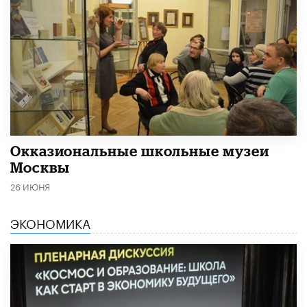
​Окказиональные школьные музеи
Москвы
26 ИЮНЯ
ЭКОНОМИКА