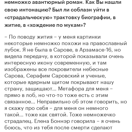
.
немножко авантюрный роман
Как Вы нашли
свою интонацию? Был ли соблазн уйти в
«страдальческую» трактовку биографии, в
житие, в «хождение по мукам»?
– По поводу жития – у меня картинки
некоторые немножко похожи на православный
лубок. Я не была в Сарове, в Арзамасе-16, но
видела передачу, в которой показывали очень
интересную икону современную, и там
изображены все покровители небесные
Сарова, Серафим Саровский и ученые,
которые ядерным щитом покрывают нашу
страну, защищают… Метафора для меня –
прямо в лоб, но что-то тоже есть с этим
связанное… Неправильно об этом говорить, но
я скажу про себя – для меня он немного
такой… тоже как святой. Тоже немножечко
страдалец. Елена Боннэр говорила – я очень
боюсь, что из тебя после смерти сделают