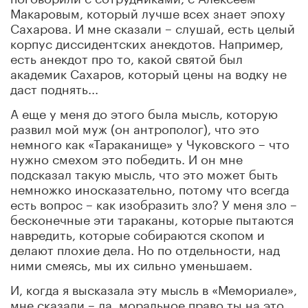
Макаровым, который лучше всех знает эпоху
Сахарова. И мне сказали – слушай, есть целый
корпус диссидентских анекдотов. Например,
есть анекдот про то, какой святой был
академик Сахаров, который цены на водку не
даст поднять...
А еще у меня до этого была мысль, которую
развил мой муж (он антрополог), что это
немного как «Тараканище» у Чуковского – что
нужно смехом это победить. И он мне
подсказал такую мысль, что это может быть
немножко иносказательно, потому что всегда
есть вопрос – как изобразить зло? У меня зло –
бесконечные эти тараканы, которые пытаются
навредить, которые собираются скопом и
делают плохие дела. Но по отдельности, над
ними смеясь, мы их сильно уменьшаем.
И, когда я высказала эту мысль в «Мемориале»,
мне сказали – да, моральное право ты на это