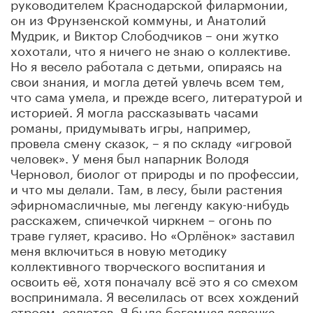
руководителем Краснодарской филармонии,
он из Фрунзенской коммуны, и Анатолий
Мудрик, и Виктор Слободчиков – они жутко
хохотали, что я ничего не знаю о коллективе.
Но я весело работала с детьми, опираясь на
свои знания, и могла детей увлечь всем тем,
что сама умела, и прежде всего, литературой и
историей. Я могла рассказывать часами
романы, придумывать игры, например,
провела смену сказок, – я по складу «игровой
человек». У меня был напарник Володя
Черновол, биолог от природы и по профессии,
и что мы делали. Там, в лесу, были растения
эфирномасличные, мы легенду какую-нибудь
расскажем, спичечкой чиркнем – огонь по
траве гуляет, красиво. Но «Орлёнок» заставил
меня включиться в новую методику
коллективного творческого воспитания и
освоить её, хотя поначалу всё это я со смехом
воспринимала. Я веселилась от всех хождений
строем, салютов. Я была богемная девочка,