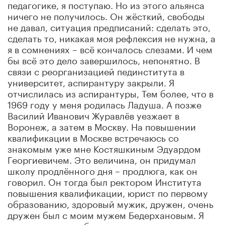
педагогике, я поступаю. Но из этого альянса
ничего не получилось. Он жёсткий, свободы
не давал, ситуация предписаний: сделать это,
сделать то, никакая моя рефлексия не нужна, а
я в сомнениях – всё кончалось слезами. И чем
бы всё это дело завершилось, непонятно. В
связи с реорганизацией пединститута в
университет, аспирантуру закрыли. Я
отчислилась из аспирантуры, Тем более, что в
1969 году у меня родилась Ладуша. А позже
Василий Иванович Журавлёв уезжает в
Воронеж, а затем в Москву. На повышении
квалификации в Москве встречаюсь со
знакомым уже мне Костяшкиным Эдуардом
Георгиевичем. Это величина, он придумал
школу продлённого дня – продлюга, как он
говорил. Он тогда был ректором Института
повышения квалификации, юрист по первому
образованию, здоровый мужик, дружен, очень
дружен был с моим мужем Бедерхановым. Я
почти сделала работу под его руководством,