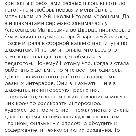
контакты с ребятами разных школ, вплоть до
того, что и любовь первая у меня была с
мальчиком из 2-й школы Игорем Корецким. Да,
я и шахматами серьёзно занималась у
Александра Матвеевича во Дворце пионеров, в
4-м классе получила второй взрослый разряд,
позже играла в сборной нашего института по
шахматам. И потом я поняла, что весь этот
круг я прошла для того, чтобы стать
педагогом. Почему? Потому что, когда я стала
работать с детьми, то мне всё пригодилось,
давало возможность работать в сфере их
разных интересов. Они в шахматы – и я в
шахматы, их интересуют растения, –
пожалуйста, я знаю многие названия и могу о
них кое-что рассказать интересное;
художественное чтение – пожалуйста, я очень
долгое время занималась художественным
чтением, фильмы – я способна обсудить и
содержание, и технологию их создания. То
есть, эта разноплановость, на мой взгляд,