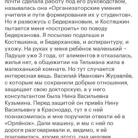
называлась она «Организаторские умения
учителя и пути формирования их у студентов».
Но я развожусь с Бедерхановым, и Костяшкин
пытается меня «построить» по поводу
Бедерханова. Я посылаю подальше и
Костяшкина, и Бедерханова, и аспирантуру, и
ухожу. На руках у меня ребёнок маленький –
Ладуше уже 3 года, от алиментов я отказалась,
жилья нет, в общежитии на Тельмана жила в
малюханькой комнате. Но тут случается
интересная вещь. Василий Иванович Журавлёв,
с которым мы сохранили добрые отношения,
защищает свою докторскую, а у него
консультантом была Нина Васильевна
Кузьмина. Перед защитой он привёз Нину
Васильевну в Краснодар, тут я с ней
познакомилась и мне поручили отвезти её в
«Орлёнок». Дали машину, и мы с ней по
дороге разговаривали и, видимо, я ей
понравилась, кроме этого, она человек