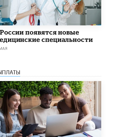
Академик РАН предупредил, что
ChatGPT отучит школьников думать
1 ИЮНЯ /
ШКОЛЬНИКИ
 России появятся новые
едицинские специальности
 МАЯ
ЫПЛАТЫ