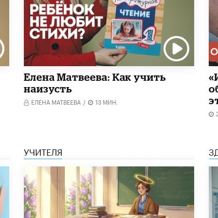
Елена Матвеева: Как учить
«
наизусть
о
э
ЕЛЕНА МАТВЕЕВА
/
13 МИН.
УЧИТЕЛЯ
З