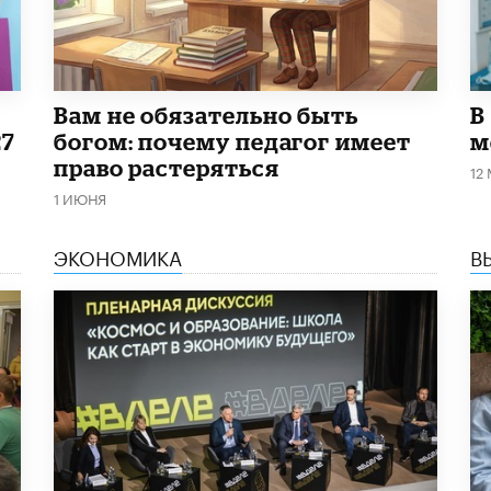
​Вам не обязательно быть
В
27
богом: почему педагог имеет
м
право растеряться
12
1 ИЮНЯ
ЭКОНОМИКА
В