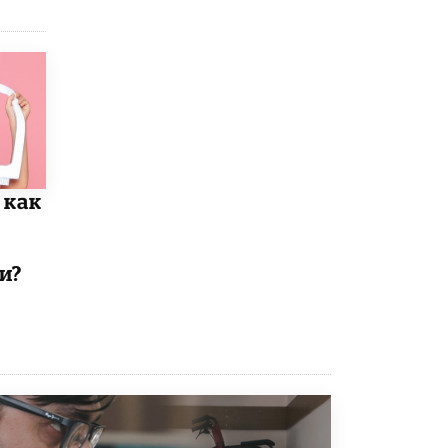
Рособрнадзор ответил на жалобы
школьников на ошибки в ЕГЭ по
русскому
8 ИЮНЯ /
ЕГЭ И ОГЭ
Школа «СКОЛКА» и Госкорпорация
«Росатом» подписали соглашение о
сотрудничестве
8 ИЮНЯ /
ОБРАЗОВАТЕЛЬНАЯ ПОЛИТИКА
 как
Депутаты призвали не отклонять
дипломы только из-за не пройденного
антиплагиата
5 ИЮНЯ /
ЧТО ПРОИСХОДИТ?
и?
Минпросвещения просят добавить в
школьные учебники примеры женщин-
инженеров
5 ИЮНЯ /
УЧЕБНИКИ
Уличенный в списывании школьник
вернул себе призовое место на
олимпиаде через суд