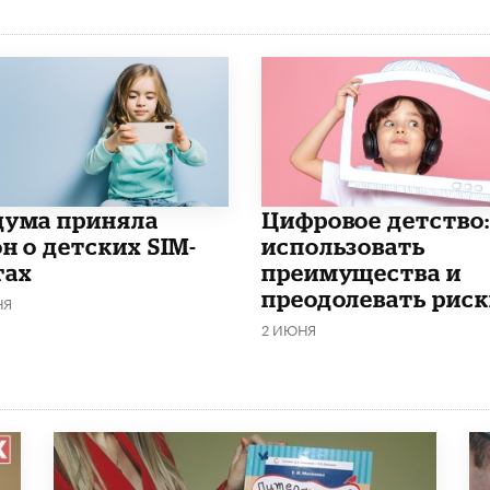
дума приняла
​Цифровое детство:
н о детских SIM-
использовать
тах
преимущества и
преодолевать риск
НЯ
2 ИЮНЯ