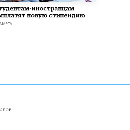
тудентам-иностранцам
ыплатят новую стипендию
 МАРТА
алов