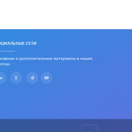
дипломы только из-за не
пройденного антиплагиата
5 ИЮНЯ /
ЧТО ПРОИСХОДИТ?
Минпросвещения просят добавить в
школьные учебники примеры
женщин-инженеров
5 ИЮНЯ /
УЧЕБНИКИ
ОЦИАЛЬНЫЕ СЕТИ
Уличенный в списывании школьник
новные и дополнительные материалы в наших
вернул себе призовое место на
олимпиаде через суд
уппах
5 ИЮНЯ /
ЧТО ПРОИСХОДИТ?
«Евгений Онегин» станет
обязательным для повторения в 10–
11-х классах
4 ИЮНЯ /
КАЧЕСТВО ОБРАЗОВАНИЯ
В Общественной палате предложили
шить школьную форму с учетом
национальных традиций регионов
4 ИЮНЯ /
ШКОЛЬНИКИ