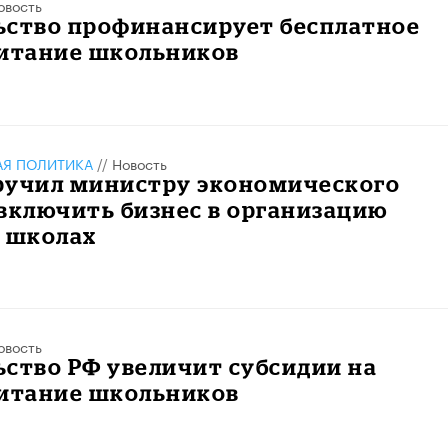
овость
ьство профинансирует бесплатное
питание школьников
АЯ ПОЛИТИКА
//
Новость
ручил министру экономического
включить бизнес в организацию
в школах
овость
ство РФ увеличит субсидии на
питание школьников