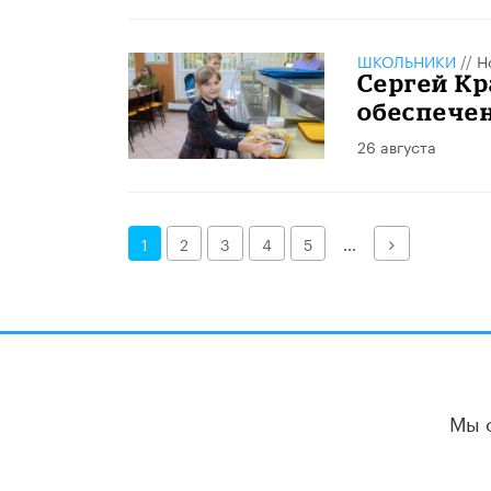
ШКОЛЬНИКИ
//
Н
Сергей Кр
обеспече
26 августа
Далее
1
2
3
4
5
...
Мы 