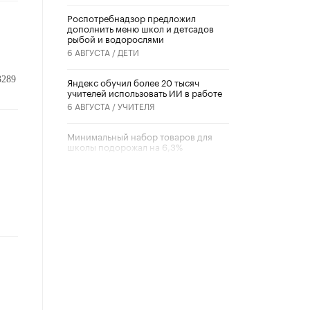
Роспотребнадзор предложил
дополнить меню школ и детсадов
рыбой и водорослями
6 АВГУСТА /
ДЕТИ
3289
​Яндекс обучил более 20 тысяч
учителей использовать ИИ в работе
6 АВГУСТА /
УЧИТЕЛЯ
Минимальный набор товаров для
школы подорожал на 6,3%
5 АВГУСТА /
ШКОЛЬНИКИ
Вышел в свет новый номер научно-
публицистического журнала
«Образовательная политика» № 2
(2026)
3 ИЮЛЯ /
АНОНС
Школьники и студенты Москвы
почтили память героев Великой
Отечественной войны
22 ИЮНЯ /
ГОРОДСКОЕ ОБРАЗОВАНИЕ