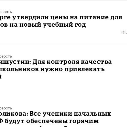
овость
рге утвердили цены на питание для
ов на новый учебный год
овость
ишустин: Для контроля качества
школьников нужно привлекать
й
овость
оликова: Все ученики начальных
Ф будут обеспечены горячим