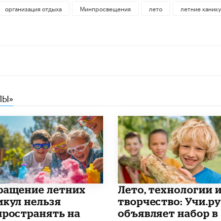
организация отдыха
Минпросвещения
лето
летние каник
ЛЫ»
ращение летних
Лето, технологии 
икул нельзя
творчество: Учи.ру
пространять на
объявляет набор в