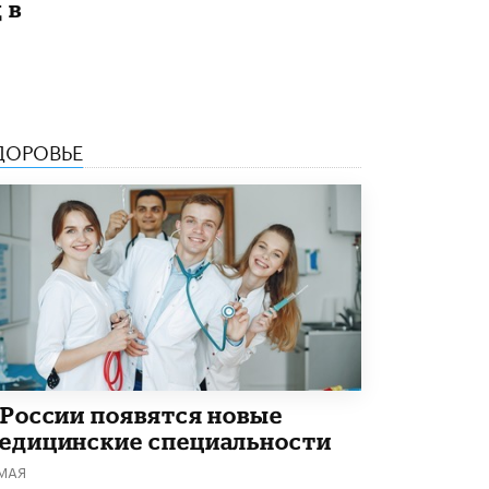
 в
5 ИЮНЯ /
ЧТО ПРОИСХОДИТ?
Минпросвещения просят добавить в
школьные учебники примеры женщин-
инженеров
5 ИЮНЯ /
УЧЕБНИКИ
ДОРОВЬЕ
Уличенный в списывании школьник
вернул себе призовое место на
олимпиаде через суд
5 ИЮНЯ /
ЧТО ПРОИСХОДИТ?
«Евгений Онегин» станет обязательным
для повторения в 10–11-х классах
4 ИЮНЯ /
КАЧЕСТВО ОБРАЗОВАНИЯ
В Общественной палате предложили
шить школьную форму с учетом
национальных традиций регионов
4 ИЮНЯ /
ШКОЛЬНИКИ
 России появятся новые
едицинские специальности
В Госдуме предложили ввести онлайн-
 МАЯ
формат для апелляций ЕГЭ