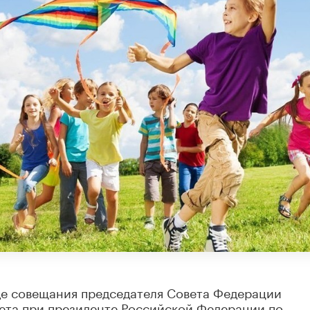
де совещания председателя Совета Федерации
ета при президенте Российской Федерации по