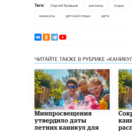
Теги:
Сергей Кравцов
регионы
отдых
каникулы
детский отдых
дети
ЧИТАЙТЕ ТАКЖЕ В РУБРИКЕ «КАНИКУ
Минпросвещения
Сок
утвердило даты
кан
летних каникул для
рас