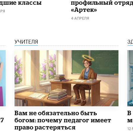
дшие классы
профильный отряд
«Артек»
БРЯ
4 АПРЕЛЯ
УЧИТЕЛЯ
З
​Вам не обязательно быть
В
27
богом: почему педагог имеет
м
право растеряться
12