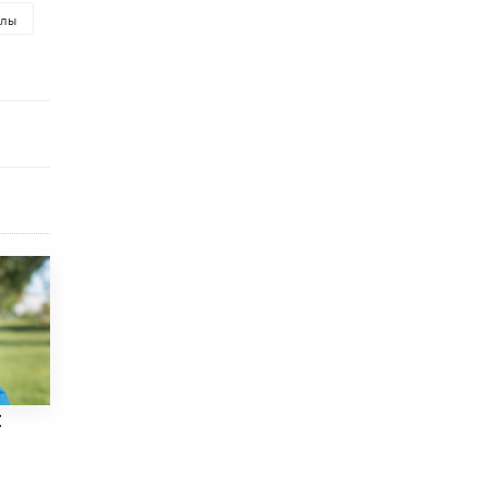
9 ИЮНЯ /
КАЧЕСТВО ОБРАЗОВАНИЯ
улы
​Объединяя дошкольный мир
8 ИЮНЯ /
АНОНС
«Сколково» и ГК «Просвещение»
анонсировали запуск акселератора
технологических решений для всех
уровней образования
8 ИЮНЯ /
ЧТО ПРОИСХОДИТ?
Рособрнадзор ответил на жалобы
школьников на ошибки в ЕГЭ по
русскому
8 ИЮНЯ /
ЕГЭ И ОГЭ
Школа «СКОЛКА» и Госкорпорация
«Росатом» подписали соглашение о
сотрудничестве
8 ИЮНЯ /
ОБРАЗОВАТЕЛЬНАЯ ПОЛИТИКА
и
Депутаты призвали не отклонять
дипломы только из-за не пройденного
антиплагиата