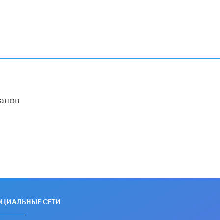
В Госдуме предложили запустить
программу «Выпускной кешбэк» для
тех, кто сдал ЕГЭ и ОГЭ
29 МАЯ /
ЕГЭ И ОГЭ
алов
ОЦИАЛЬНЫЕ СЕТИ