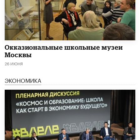
​Окказиональные школьные музеи
Москвы
26 ИЮНЯ
ЭКОНОМИКА