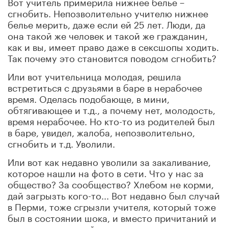
Вот учитель примерила нижнее белье –
сгнобить. Непозволительно учителю нижнее
белье мерить, даже если ей 25 лет. Люди, да
она такой же человек и такой же гражданин,
как и вы, имеет право даже в сексшопы ходить.
Так почему это становится поводом сгнобить?
Или вот учительница молодая, решила
встретиться с друзьями в баре в нерабочее
время. Оделась подобающе, в мини,
обтягивающее и т.д., а почему нет, молодость,
время нерабочее. Но кто-то из родителей был
в баре, увидел, жалоба, непозволительно,
сгнобить и т.д. Уволили.
Или вот как недавно уволили за закаливание,
которое нашли на фото в сети. Что у нас за
общество? За сообщество? Хлебом не корми,
дай загрызть кого-то... Вот недавно был случай
в Перми, тоже сгрызли учителя, который тоже
был в состоянии шока, и вместо причитаний и
вспоминания своей жизни постарался вести