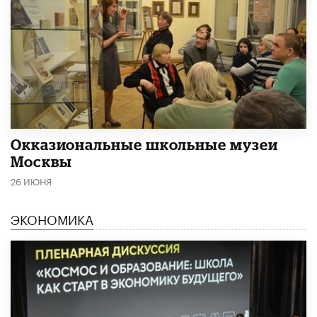
​Окказиональные школьные музеи
Москвы
26 ИЮНЯ
ЭКОНОМИКА