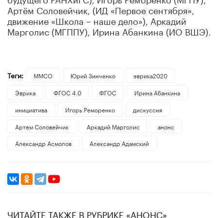
Артём Соловейчик, (ИД «Первое сентября»,
движение «Школа – наше дело»), Аркадий
Марголис (МГППУ), Ирина Абанкина (ИО ВШЭ).
Теги:
ММСО
Юрий Зинченко
эврика2020
Эврика
ФГОС 4.0
ФГОС
Ирина Абанкина
инициатива
Игорь Реморенко
дискуссия
Артем Соловейчик
Аркадий Марголис
анонс
Александр Асмолов
Александр Адамский
ЧИТАЙТЕ ТАКЖЕ В РУБРИКЕ «АНОНС»