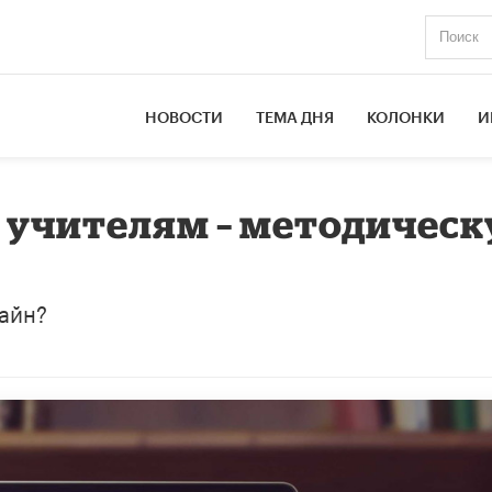
НОВОСТИ
ТЕМА ДНЯ
КОЛОНКИ
И
а
, учителям – методичес
лайн?