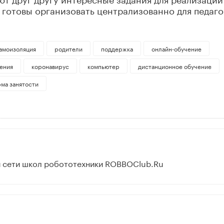
готовы организовать централизованно для педаго
амоизоляция
родители
поддержка
онлайн-обучение
ения
коронавирус
компьютер
дистанционное обучение
ма занятости
 сети школ робототехники ROBBOClub.Ru​