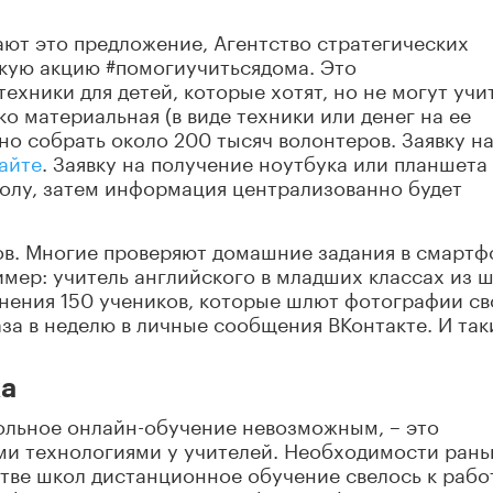
ют это предложение, Агентство стратегических
кую акцию #помогиучитьсядома. Это
ехники для детей, которые хотят, но не могут учи
о материальная (в виде техники или денег на ее
но собрать около 200 тысяч волонтеров. Заявку н
айте
. Заявку на получение ноутбука или планшета
колу, затем информация централизованно будет
ков. Многие проверяют домашние задания в смартф
имер: учитель английского в младших классах из 
жнения 150 учеников, которые шлют фотографии с
за в неделю в личные сообщения ВКонтакте. И так
ка
ольное онлайн-обучение невозможным, – это
ми технологиями у учителей. Необходимости ран
тве школ дистанционное обучение свелось к рабо