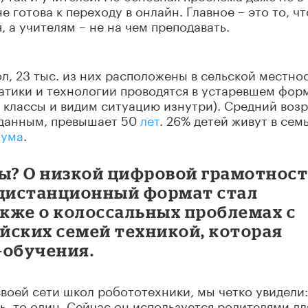
 готова к переходу в онлайн. Главное – это то, чт
, а учителям – не на чем преподавать.
л, 23 тыс. из них расположены в сельской местнос
тики и технологии проводятся в устаревшем фор
классы и видим ситуацию изнутри). Средний возр
 данным, превышает 50
лет
. 26% детей живут в семь
ума
.
ры? О низкой цифровой грамотнос
 дистанционный формат стал
кже о колоссальных проблемах с
йских семей техникой, которая
-обучения.
воей сети школ робототехники, мы четко увидели:
ь, то один. Сейчас он используется родителями дл