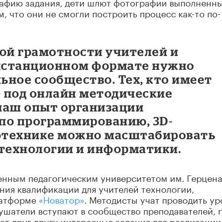
рафию задания, дети шлют фотографии выполненн
, что они не смогли построить процесс как-то по-
ой грамотности учителей и
дистанционном формате нужно
ьное сообщество. Тех, кто имеет
 под онлайн методические
наш опыт организации
по программированию, 3D-
отехнике можно масштабировать
 технологии и информатики.
енным педагогическим университетом им. Герцен
ния квалификации для учителей технологии,
латформе
«Новатор»
. Методисты учат проводить ур
лушатели вступают в сообщество преподавателей, 
ют друг другу интересные задания для реализации