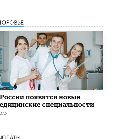
открыли в этом учебном году в Москве
10 ИЮНЯ /
ГОРОДСКОЕ ОБРАЗОВАНИЕ
ДОРОВЬЕ
Госдума приняла закон о детских SIM-
картах
10 ИЮНЯ /
ДЕТИ
Глава СПЧ предложил вернуть в школы
устные переходные экзамены
9 ИЮНЯ /
КАЧЕСТВО ОБРАЗОВАНИЯ
​Объединяя дошкольный мир
8 ИЮНЯ /
АНОНС
«Сколково» и ГК «Просвещение»
анонсировали запуск акселератора
 России появятся новые
технологических решений для всех
едицинские специальности
уровней образования
8 ИЮНЯ /
ЧТО ПРОИСХОДИТ?
 МАЯ
Рособрнадзор ответил на жалобы
школьников на ошибки в ЕГЭ по
русскому
ЫПЛАТЫ