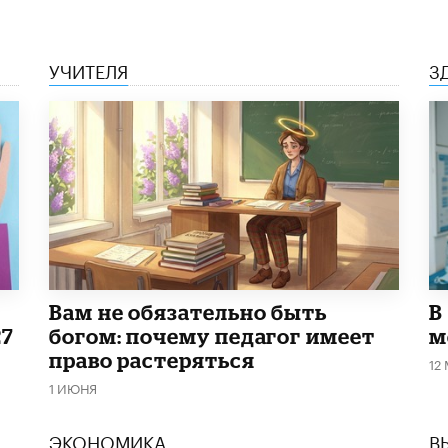
УЧИТЕЛЯ
З
​Вам не обязательно быть
В
27
богом: почему педагог имеет
м
право растеряться
12
1 ИЮНЯ
ЭКОНОМИКА
В