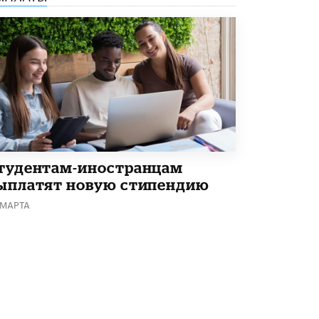
8 ИЮНЯ /
ЕГЭ И ОГЭ
Школа «СКОЛКА» и Госкорпорация
«Росатом» подписали соглашение о
сотрудничестве
8 ИЮНЯ /
ОБРАЗОВАТЕЛЬНАЯ ПОЛИТИКА
Депутаты призвали не отклонять
дипломы только из-за не пройденного
антиплагиата
5 ИЮНЯ /
ЧТО ПРОИСХОДИТ?
Минпросвещения просят добавить в
тудентам-иностранцам
школьные учебники примеры женщин-
ыплатят новую стипендию
инженеров
5 ИЮНЯ /
УЧЕБНИКИ
 МАРТА
Уличенный в списывании школьник
вернул себе призовое место на
олимпиаде через суд
5 ИЮНЯ /
ЧТО ПРОИСХОДИТ?
«Евгений Онегин» станет обязательным
для повторения в 10–11-х классах