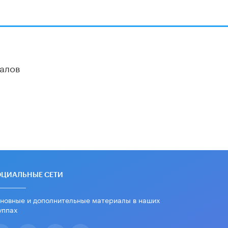
4 ИЮНЯ /
КАЧЕСТВО ОБРАЗОВАНИЯ
В Общественной палате предложили
шить школьную форму с учетом
национальных традиций регионов
4 ИЮНЯ /
ШКОЛЬНИКИ
алов
В Госдуме предложили ввести онлайн-
формат для апелляций ЕГЭ
3 ИЮНЯ /
ЕГЭ И ОГЭ
​Яндекс выпустил бесплатный курс по
защите от ИИ-мошенничества
2 ИЮНЯ /
BIG DATA
В России начнут применять новые
подходы к разрешению конфликтов в
школах
ОЦИАЛЬНЫЕ СЕТИ
2 ИЮНЯ /
ПОДРОСТКИ
Академик РАН предупредил, что
новные и дополнительные материалы в наших
ChatGPT отучит школьников думать
уппах
1 ИЮНЯ /
ШКОЛЬНИКИ