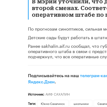
В мэрии уточнили, что д
второй сменах. Соотве
оперативном штабе по 
По прогнозам синоптиков, сильная ме
Детские сады будут работать в штат
Ранее sakhalin.aif.ru сообщал, что 
оперативного штаба в связи с предс
подчеркнул, что все оперативные сл
Подписывайтесь на наш
телеграм-ка
Яндекс.Дзен
.
Источник:
АИФ САХАЛИН
Теги:
Южно-Сахалинск
школьники
Сахали