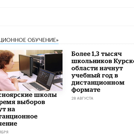
НЦИОННОЕ ОБУЧЕНИЕ»
Более 1,3 тысяч
школьников Курск
области начнут
учебный год в
дистанционном
формате
сноярские школы
28 АВГУСТА
время выборов
ут на
танционное
чение
ЯБРЯ