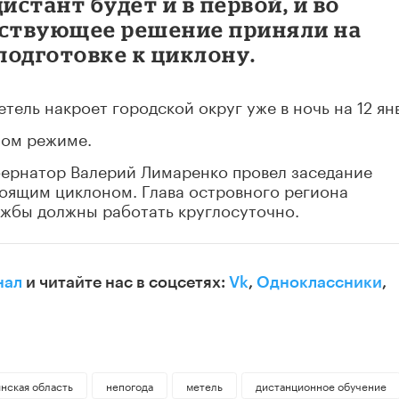
истант будет и в первой, и во
тствующее решение приняли на
подготовке к циклону.
тель накроет городской округ уже в ночь на 12 ян
ном режиме.
губернатор Валерий Лимаренко провел заседание
тоящим циклоном. Глава островного региона
ужбы должны работать круглосуточно.
нал
и читайте нас в соцсетях:
Vk
,
Одноклассники
,
нская область
непогода
метель
дистанционное обучение