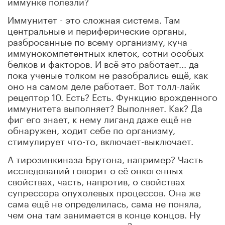
иммунке полезли?
Иммунитет - это сложная система. Там
центральные и периферические органы,
разбросанные по всему организму, куча
иммунокомпетентных клеток, сотни особых
белков и факторов. И всё это работает... да
пока ученые толком не разобрались ещё, как
оно на самом деле работает. Вот толл-лайк
рецептор 10. Есть? Есть. Функцию врожденного
иммунитета выполняет? Выполняет. Как? Да
фиг его знает, к нему лиганд даже ещё не
обнаружен, ходит себе по организму,
стимулирует что-то, включает-выключает.
А тирозинкиназа Брутона, например? Часть
исследований говорит о её онкогенных
свойствах, часть, напротив, о свойствах
супрессора опухолевых процессов. Она же
сама ещё не определилась, сама не поняла,
чем она там занимается в конце концов. Ну
куда к этому всему лезть, а?