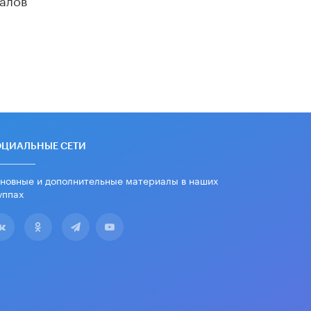
«Егор, давай во двор!»
22 ИЮНЯ /
АНОНС
Из закона о регулировании ИИ
убрали запрет на иностранные
нейросети
22 ИЮНЯ /
BIG DATA
Рособрнадзор предупредил о трех
схемах мошенничества в период
сдачи ЕГЭ
ОЦИАЛЬНЫЕ СЕТИ
19 ИЮНЯ /
ЕГЭ И ОГЭ
новные и дополнительные материалы в наших
​Яндекс выпустил отчёт об
уппах
устойчивом развитии за 2025 год
17 ИЮНЯ /
АНАЛИТИКА
Московский выпускной на ВДНХ
соберет более 60 артистов
17 ИЮНЯ /
ГОРОДСКОЕ ОБРАЗОВАНИЕ
Названы лучшие российские вузы в
2026 году по версии RAEX