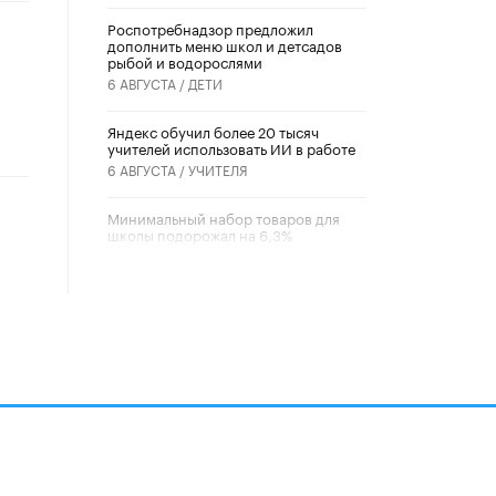
Роспотребнадзор предложил
дополнить меню школ и детсадов
рыбой и водорослями
6 АВГУСТА /
ДЕТИ
​Яндекс обучил более 20 тысяч
учителей использовать ИИ в работе
6 АВГУСТА /
УЧИТЕЛЯ
Минимальный набор товаров для
школы подорожал на 6,3%
5 АВГУСТА /
ШКОЛЬНИКИ
Вышел в свет новый номер научно-
публицистического журнала
«Образовательная политика» № 2
(2026)
3 ИЮЛЯ /
АНОНС
Школьники и студенты Москвы
почтили память героев Великой
Отечественной войны
22 ИЮНЯ /
ГОРОДСКОЕ ОБРАЗОВАНИЕ
алов