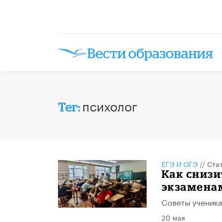
психолог
Тег:
ЕГЭ И ОГЭ
//
Ста
​Как сниз
экзамена
Советы ученика
20 мая