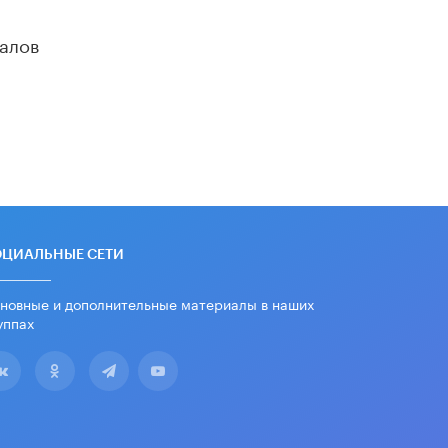
дипломы только из-за не
пройденного антиплагиата
алов
5 ИЮНЯ /
ЧТО ПРОИСХОДИТ?
Минпросвещения просят добавить в
школьные учебники примеры
женщин-инженеров
5 ИЮНЯ /
УЧЕБНИКИ
Уличенный в списывании школьник
вернул себе призовое место на
олимпиаде через суд
5 ИЮНЯ /
ЧТО ПРОИСХОДИТ?
ОЦИАЛЬНЫЕ СЕТИ
«Евгений Онегин» станет
обязательным для повторения в 10–
новные и дополнительные материалы в наших
11-х классах
уппах
4 ИЮНЯ /
КАЧЕСТВО ОБРАЗОВАНИЯ
В Общественной палате предложили
шить школьную форму с учетом
национальных традиций регионов
4 ИЮНЯ /
ШКОЛЬНИКИ