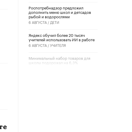
Роспотребнадзор предложил
дополнить меню школ и детсадов
рыбой и водорослями
6 АВГУСТА /
ДЕТИ
​Яндекс обучил более 20 тысяч
учителей использовать ИИ в работе
6 АВГУСТА /
УЧИТЕЛЯ
Минимальный набор товаров для
школы подорожал на 6,3%
5 АВГУСТА /
ШКОЛЬНИКИ
Вышел в свет новый номер научно-
публицистического журнала
«Образовательная политика» № 2
(2026)
3 ИЮЛЯ /
АНОНС
Школьники и студенты Москвы
почтили память героев Великой
Отечественной войны
те
22 ИЮНЯ /
ГОРОДСКОЕ ОБРАЗОВАНИЕ