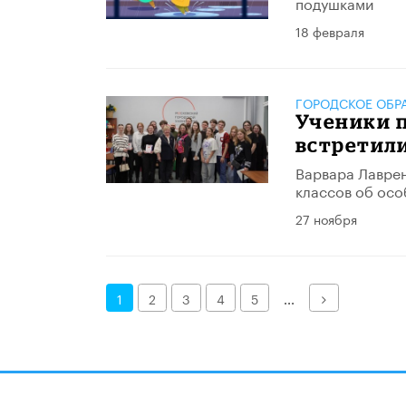
подушками
18 февраля
ГОРОДСКОЕ ОБР
Ученики п
встретили
Варвара Лаврен
классов об осо
27 ноября
Далее
1
2
3
4
5
...