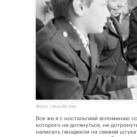
Фото: i.mycdn.me
Все же я с ностальгией вспоминаю со
которого не дотянуться, не дотронуть
написать гвоздиком на свежей штукат