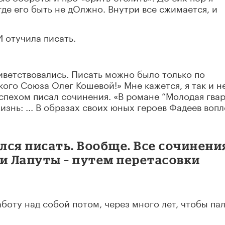
 где его быть не дОлжно. Внутри все сжимается, и
 отучила писать.
иветствовались. Писать можно было только по
ого Союза Олег Кошевой!» Мне кажется, я так и н
спехом писал сочинения. «В романе “Молодая гва
знь: ... В образах своих юных героев Фадеев воп
ился писать. Вообще. Все сочинени
и Лапуты – путем перетасовки
боту над собой потом, через много лет, чтобы па