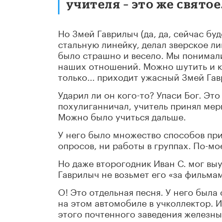
учителя – это же святое
Но Змей Гаврилыч (да, да, сейчас б
стальную линейку, делал зверское ли
было страшно и весело. Мы понимали
наших отношений. Можно шутить и кр
только... приходит ужасный Змей Гав
Ударил ли он кого-то? Упаси Бог. Эт
похулиганничал, учитель принял мер
Можно было учиться дальше.
У него было множество способов при
опросов, ни работы в группах. По-мо
Но даже второгодник Иван С. мог выу
Гаврилыч не возьмет его «за фильма
О! Это отдельная песня. У него была
на этом автомобиле в учколлектор. И
этого почтенного заведения железны