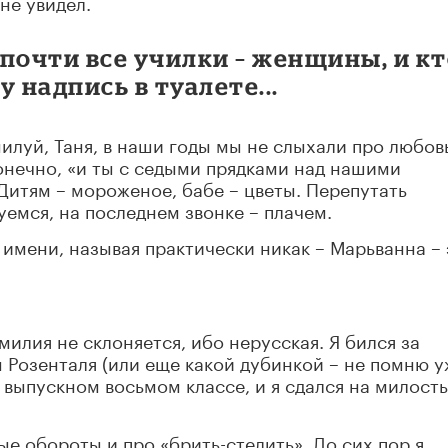
не увидел.
почти все училки – женщины, и к
 надпись в туалете...
луй, Таня, в наши годы мы не слыхали про любов
конечно, «и ты с седыми прядками над нашими
 Дитям – мороженое, бабе – цветы. Перепутать
уемся, на последнем звонке – плачем.
е имени, называя практически никак – Марьванна –
милия не склоняется, ибо нерусская. Я бился за
 Розенталя (или еще какой дубинкой – не помню у
 выпускном восьмом классе, и я сдался на милость
е обороты и про «брить-стелить». До сих пор я