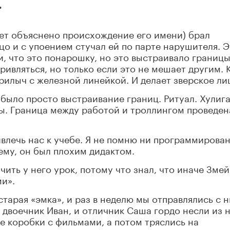
.
удет объяснено происхождение его имени) брал
цо и с упоением стучал ей по парте нарушителя. 
, что это понарошку, но это выстраивало границ
ивляться, но только если это не мешает другим. 
рилыч с железной линейкой. И делает зверское ли
о было просто выстраивание границ. Ритуал. Хулиг
ы. Граница между работой и троллингом проведен
влечь нас к учебе. Я не помню ни программирова
ему, он был плохим дидактом.
чить у него урок, потому что знал, что иначе Змей
ми».
 старая «эмка», и раз в неделю мы отправлялись с 
 двоечник Иван, и отличник Саша гордо несли из 
е коробки с фильмами, а потом тряслись на