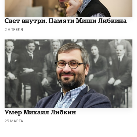
​Свет внутри. Памяти Миши Либкина
2 АПРЕЛЯ
​Умер Михаил Либкин
25 МАРТА