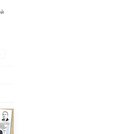
Рособрнадзор ответил на жалобы
ой
школьников на ошибки в ЕГЭ по
русскому
8 ИЮНЯ /
ЕГЭ И ОГЭ
Школа «СКОЛКА» и Госкорпорация
«Росатом» подписали соглашение о
сотрудничестве
8 ИЮНЯ /
ОБРАЗОВАТЕЛЬНАЯ ПОЛИТИКА
е
Депутаты призвали не отклонять
дипломы только из-за не пройденного
антиплагиата
5 ИЮНЯ /
ЧТО ПРОИСХОДИТ?
Минпросвещения просят добавить в
школьные учебники примеры женщин-
инженеров
5 ИЮНЯ /
УЧЕБНИКИ
Уличенный в списывании школьник
вернул себе призовое место на
олимпиаде через суд