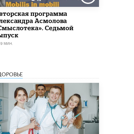
Академик РАН предупредил, что
ChatGPT отучит школьников думать
вторская программа
1 ИЮНЯ /
ШКОЛЬНИКИ
лександра Асмолова
Смыслотека». Седьмой
ыпуск
19 МИН.
ДОРОВЬЕ