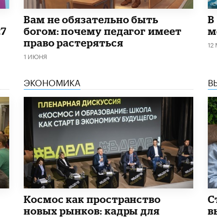
​Вам не обязательно быть
В
27
богом: почему педагог имеет
м
право растеряться
12
1 ИЮНЯ
ЭКОНОМИКА
В
Космос как пространство
С
новых рынков: кадры для
в