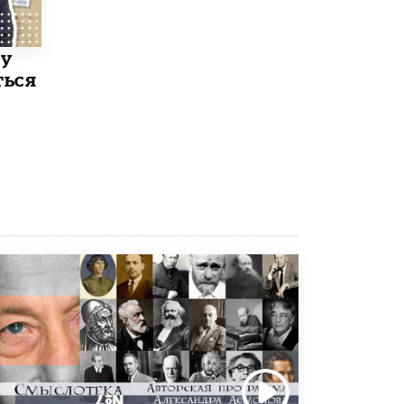
5 ИЮНЯ /
ЧТО ПРОИСХОДИТ?
«Евгений Онегин» станет обязательным
ку
для повторения в 10–11-х классах
4 ИЮНЯ /
КАЧЕСТВО ОБРАЗОВАНИЯ
ться
В Общественной палате предложили
шить школьную форму с учетом
национальных традиций регионов
4 ИЮНЯ /
ШКОЛЬНИКИ
В Госдуме предложили ввести онлайн-
формат для апелляций ЕГЭ
3 ИЮНЯ /
ЕГЭ И ОГЭ
​Яндекс выпустил бесплатный курс по
защите от ИИ-мошенничества
2 ИЮНЯ /
BIG DATA
В России начнут применять новые
подходы к разрешению конфликтов в
школах
2 ИЮНЯ /
ПОДРОСТКИ