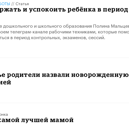
БОТЫ
//
Статья
ержать и успокоить ребёнка в период
е дошкольного и школьного образования Полина Мальце
воем телеграм-канале рабочими техниками, которые помо
ться в период контрольных, экзаменов, сессий.
ье родители назвали новорожденную
ией
онка
 самой лучшей мамой