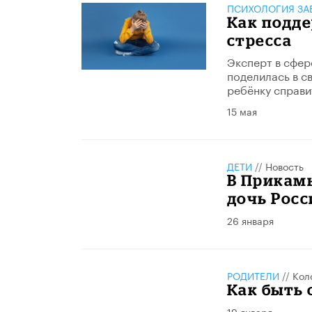
ПСИХОЛОГИЯ ЗА
​Как подд
стресса
Эксперт в сфер
поделилась в с
ребёнку справи
15 мая
ДЕТИ
//
Новость
В Прикам
дочь Росс
26 января
РОДИТЕЛИ
//
Кол
Как быть
19 января