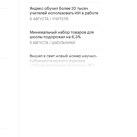
​Яндекс обучил более 20 тысяч
учителей использовать ИИ в работе
6 АВГУСТА /
УЧИТЕЛЯ
Минимальный набор товаров для
школы подорожал на 6,3%
5 АВГУСТА /
ШКОЛЬНИКИ
Вышел в свет новый номер научно-
публицистического журнала
«Образовательная политика» № 2
(2026)
3 ИЮЛЯ /
АНОНС
Школьники и студенты Москвы
почтили память героев Великой
Отечественной войны
22 ИЮНЯ /
ГОРОДСКОЕ ОБРАЗОВАНИЕ
«Егор, давай во двор!»
22 ИЮНЯ /
АНОНС
Из закона о регулировании ИИ