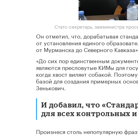
Статс-секретарь, замминистра прос
Он отметил, что, дорабатывая станд
от установления единого образовате
от Мурманска до Северного Кавказа»
«До сих пор единственным докумен
являются пресловутые КИМы для госу
когда хвост виляет собакой. Поэтому
базой для создания примерных осно
Зенькович.
И добавил, что «Станд
для всех контрольных 
Произнеся столь непопулярную фраз
расстрельную команду», но в оправд