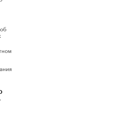
Академик РАН предупредил, что
ChatGPT отучит школьников думать
1 ИЮНЯ /
ШКОЛЬНИКИ
 об
х
етном
нания
о
–