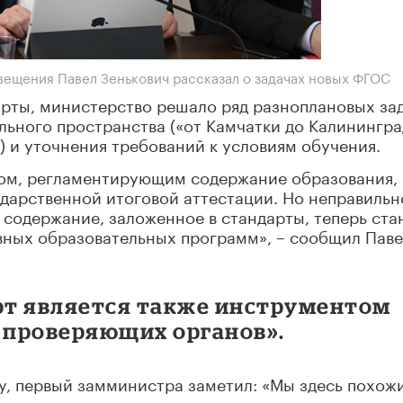
вещения Павел Зенькович рассказал о задачах новых ФГОС
арты, министерство решало ряд разноплановых зад
льного пространства («от Камчатки до Калинингра
) и уточнения требований к условиям обучения.
том, регламентирующим содержание образования,
дарственной итоговой аттестации. Но неправильн
 содержание, заложенное в стандарты, теперь ста
вных образовательных программ», – сообщил Пав
арт является также инструментом
и проверяющих органов».
у, первый замминистра заметил: «Мы здесь похож
ание перечислил те прогрессивные меры, которые