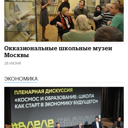
​Окказиональные школьные музеи
Москвы
26 ИЮНЯ
ЭКОНОМИКА