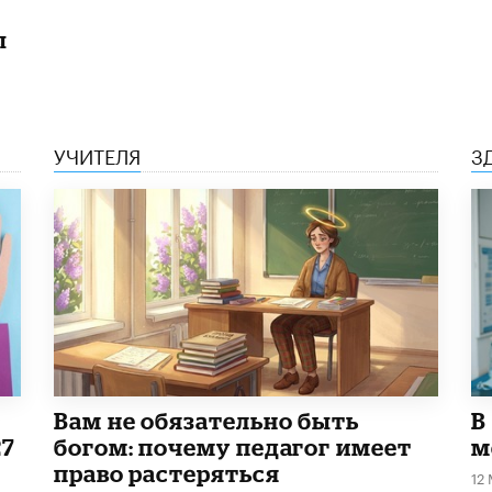
ы
УЧИТЕЛЯ
З
​Вам не обязательно быть
В
27
богом: почему педагог имеет
м
право растеряться
12