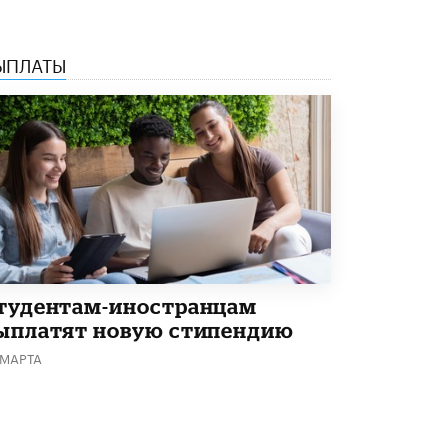
Академик РАН предупредил, что
ChatGPT отучит школьников думать
1 ИЮНЯ /
ШКОЛЬНИКИ
ЫПЛАТЫ
тудентам-иностранцам
ыплатят новую стипендию
 МАРТА