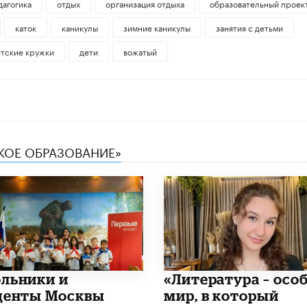
дагогика
отдых
организация отдыха
образовательный проек
каток
каникулы
зимние каникулы
занятия с детьми
етские кружки
дети
вожатый
СКОЕ ОБРАЗОВАНИЕ»
льники и
​«Литература – осо
денты Москвы
мир, в который