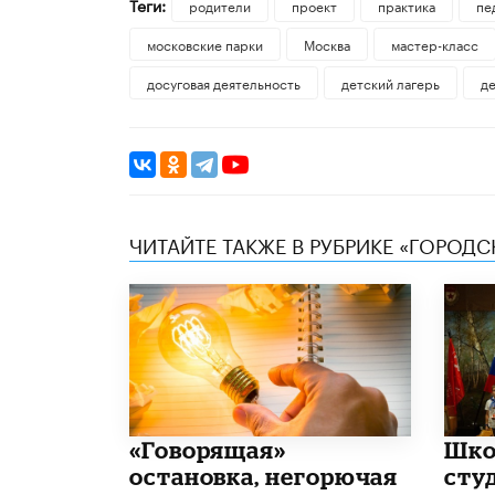
Теги:
родители
проект
практика
пе
московские парки
Москва
мастер-класс
досуговая деятельность
детский лагерь
д
ЧИТАЙТЕ ТАКЖЕ В РУБРИКЕ «ГОРОД
​«Говорящая»
Шко
остановка, негорючая
сту