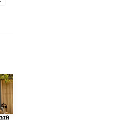
т
исторические объекты
11 ИЮНЯ /
ГОРОДСКОЕ ОБРАЗОВАНИЕ
​Почти 50 новых объектов образования
открыли в этом учебном году в Москве
10 ИЮНЯ /
ГОРОДСКОЕ ОБРАЗОВАНИЕ
Госдума приняла закон о детских SIM-
картах
10 ИЮНЯ /
ДЕТИ
Глава СПЧ предложил вернуть в школы
устные переходные экзамены
9 ИЮНЯ /
КАЧЕСТВО ОБРАЗОВАНИЯ
​Объединяя дошкольный мир
8 ИЮНЯ /
АНОНС
«Сколково» и ГК «Просвещение»
анонсировали запуск акселератора
технологических решений для всех
бый
уровней образования
8 ИЮНЯ /
ЧТО ПРОИСХОДИТ?