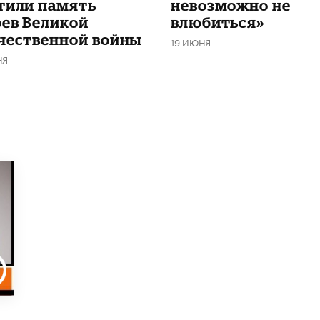
тили память
невозможно не
оев Великой
влюбиться»
чественной войны
19 ИЮНЯ
НЯ