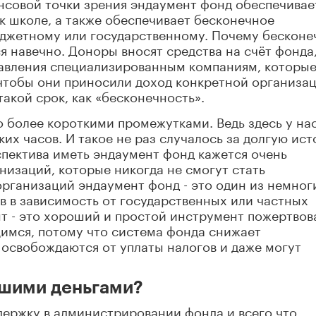
совой точки зрения эндаумент фонд обеспечивае
к школе, а также обеспечивает бесконечное
джетному или государственному. Почему бесконе
я навечно. Доноры вносят средства на счёт фонда
правления специализированным компаниям, которы
чтобы они приносили доход конкретной организац
такой срок, как «бесконечность».
 более короткими промежутками. Ведь здесь у нас
их часов. И такое не раз случалось за долгую ис
спектива иметь эндаумент фонд кажется очень
низаций, которые никогда не смогут стать
рганизаций эндаумент фонд - это один из немног
ав в зависимость от государственных или частных
т - это хороший и простой инструмент пожертвов
имся, потому что система фонда снижает
освобождаются от уплаты налогов и даже могут
ьшими деньгами?
держку в администрировании фонда и всего что