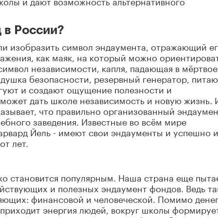
школы и дают возможность альтернативного
 в России?
ли изобразить символ эндаумента, отражающий е
ражения, как маяк, на который можно ориентирова
 символ независимости, капля, падающая в мёртвое
подушка безопасности, резервный генератор, пита
игуют и создают ощущение полезности и
может дать школе независимость и новую жизнь. 
казывает, что правильно организованный эндауме
ебного заведения. Известные во всём мире
Гарвард Йель - имеют свои эндаументы и успешно 
от лет.
ько становится популярным. Наша страна еще пыта
йствующих и полезных эндаумент фондов. Ведь та
ляющих: финансовой и человеческой. Помимо денег
е приходит энергия людей, вокруг школы формируе