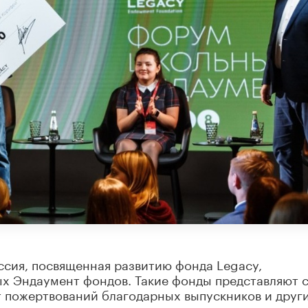
ессия, посвященная развитию фонда Legacy,
х Эндаумент фондов. Такие фонды представляют 
т пожертвований благодарных выпускников и друг