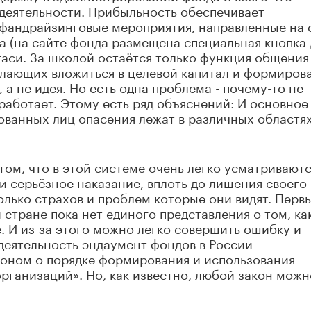
деятельности. Прибыльность обеспечивает
 фандрайзинговые мероприятия, направленные на 
а (на сайте фонда размещена специальная кнопка 
гаси. За школой остаётся только функция общения
елающих вложиться в целевой капитал и формиров
 а не идея. Но есть одна проблема - почему-то не
 работает. Этому есть ряд объяснений: И основное 
ованных лиц опасения лежат в различных областях
том, что в этой системе очень легко усматривают
и серьёзное наказание, вплоть до лишения своего
олько страхов и проблем которые они видят. Перв
й стране пока нет единого представления о том, ка
е. И из-за этого можно легко совершить ошибку и
 деятельность эндаумент фондов в России
оном о порядке формирования и использования
рганизаций». Но, как известно, любой закон можн