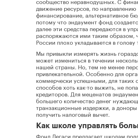
сообщество неравнодушных. С финан
движение ресурсов, по направлению 
финансирование, альтернативное бю
потому что эндаумент фонд создаетс
далее эти средства передаются в у
распоряжаются ими таким образом, 
России плохо укладывается в голову 
Мы привыкли измерять жизнь гораздо
может измениться в течении нескольк
нашей страны. Но, тем не менее пер
привлекательной. Особенно для орга
коммерчески успешными, для таких о
способов хоть как-то выжить, не поп
кредиторов. Для меценатов эндаумен
большего количество денег нуждающ
транзакционные издержки, а доноры 
получить налоговый вычет.
Как школе управлять бол
Фонд Легаси предлагает школам под