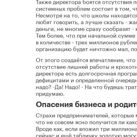
Также директора боятся отсутствия 
системных проблем состоит в том, чт
Несмотря на то, что школы находятс
любят говорить, а лучше сказать - жа
деньги, не многие сразу сообразят -
Тем более, что при начальной сумме
в количестве - трех миллионов рубл
организацию будет ничтожно мал, п
От этого создаётся впечатление, что
отсутствие лишней работы и крохотн
директора есть долгосрочная прогр
дефицитами и определенной очередно
надо? -Да! Надо! - На что будешь тра
придумаю.
Опасения бизнеса и роди
Страхи предпринимателей, которые м
что не совсем ясно получится ли как
Вроде как, если вложил три миллиона
сейчас и ещё табличку золотую могут