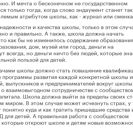
чно. И мечта о бесконечном не государственном
 только тогда, когда слово эндаумент станет та
лемым атрибутом школы, как - журнал или сменка
надежности и качества школы, только в этом случ
нно и правильно. А также, школа должна начать
что как бы не изменилось содержание образования
азования, дом, музей или город, деньги на
т всегда, но деньги ничто без людей, которые зн
льной пользой для детей.
дачами школы должно стать повышение квалифика
й программы развития каждой конкретной школы и
, выпускников и предпринимателей вокруг школы
 о взаимовыгодном сотрудничестве с сообществом
капитала. Школа должна выйти за пределы своих ст
 миром. В этом случае может исчезнуть страх, у 
т понятно куда и как тратить пришедшие средства 
Д для детей. А правильная работа с сообществом
 которые откроют школе и детям новые возможнос