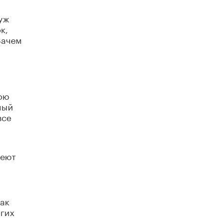
и
Академик РАН предупредил, что
уж
ChatGPT отучит школьников думать
к,
1 ИЮНЯ /
ШКОЛЬНИКИ
Зачем
ою
ный
все
меют
ак
огих