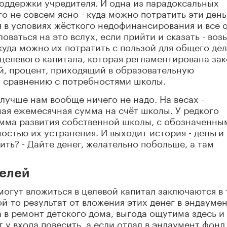
поддержки учредителя. И одна из парадоксальных
о не совсем ясно - куда можно потратить эти день
я в условиях жёсткого недофинансирования и все 
ловаться на это вслух, если прийти и сказать - воз
 куда можно их потратить с пользой для общего дел
 целевого капитала, которая регламентирована за
ей, процент, приходящий в образовательную
о сравнению с потребностями школы.
 лучше нам вообще ничего не надо. На весах -
ая ежемесячная сумма на счёт школы. У редкого
амма развития собственной школы, с обозначенны
стью их устранения. И выходит история - деньги
тить? - Дайте денег, желательно побольше, а там
телей
огут вложиться в целевой капитал заключаются в 
ой-то результат от вложения этих денег в эндаумен
 в ремонт детского дома, выгода ощутима здесь и
 у входа повесить, а если отдал в эндаумент фонд 