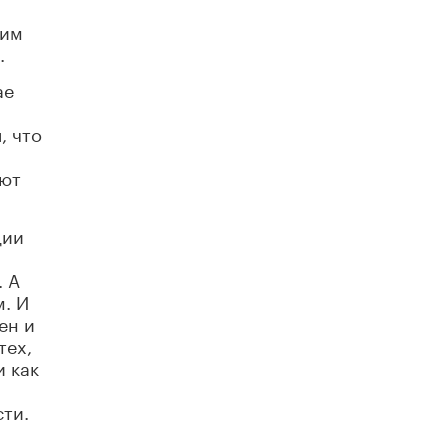
ким
.
ае
, что
ают
ции
. А
. И
ен и
тех,
и как
ти.