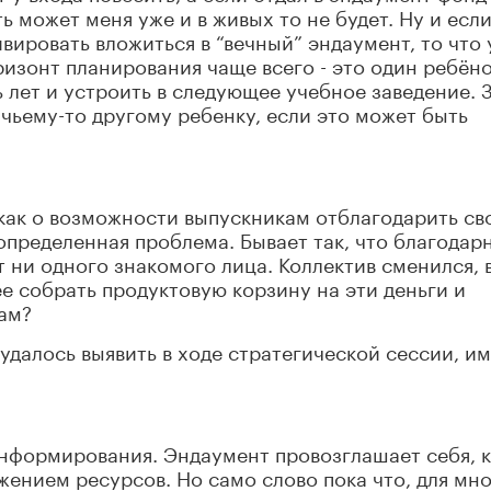
ть может меня уже и в живых то не будет. Ну и есл
вировать вложиться в “вечный” эндаумент, то что 
ризонт планирования чаще всего - это один ребёно
 лет и устроить в следующее учебное заведение. 
о чьему-то другому ребенку, если это может быть
 как о возможности выпускникам отблагодарить св
 определенная проблема. Бывает так, что благодар
т ни одного знакомого лица. Коллектив сменился, 
е собрать продуктовую корзину на эти деньги и
ам?
удалось выявить в ходе стратегической сессии, и
информирования. Эндаумент провозглашает себя, к
жением ресурсов. Но само слово пока что, для мн