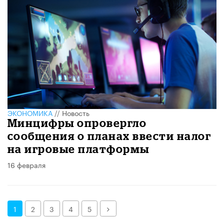
ЭКОНОМИКА
//
Новость
Минцифры опровергло
сообщения о планах ввести налог
на игровые платформы
16 февраля
Далее
1
2
3
4
5