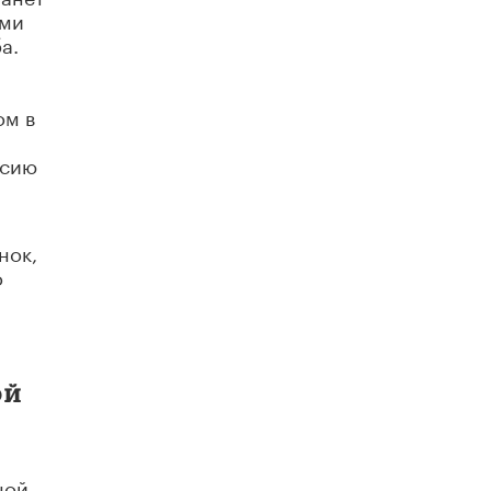
ами
В Минобрнауки рассказали о новых
а.
правилах приема в аспирантуру
1 ИЮНЯ /
КАЧЕСТВО ОБРАЗОВАНИЯ
ом в
ссию
нок,
о
ой
ной