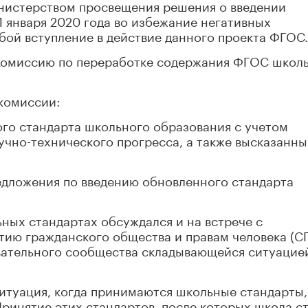
нистерством просвещения решения о введении
1 января 2020 года во избежание негативных
обой вступление в действие данного проекта ФГОС.
Комиссию по переработке содержания ФГОС школ
комиссии:
ого стандарта школьного образования с учетом
чно-технического прогресса, а также высказанны
редложения по введению обновленного стандарта
ных стандартах обсуждался и на встрече с
тию гражданского общества и правам человека (С
овательного сообщества складывающейся ситуацие
ситуация, когда принимаются школьные стандарты
Принятие этих стандартов, после которых школа с