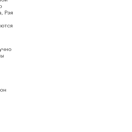
о
, Рэя
аются
аучно
мы
 он