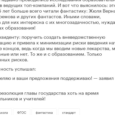
ведущих топ-компаний. И вот что выяснилось: эт
5 лет больше всего читали фантастику: Жюля Верна
ремова и других фантастов. Иными словами,
 для них интересна с их многозадачностью, нужд
ах образования!
езиденту: поручить создать вневедомственную
уацию и привела к минимизации риски введения н
 концов, ведь когда мы вводим новые лекарства, 
ные или нет. То же и с образованием. Только
нных рисков.
нность услышал:
деляю и ваши предложения поддерживаю! — заявил
резолюция главы государства хоть на время
льников и учителей!
школа
ФГОС
фантастика
стандарт