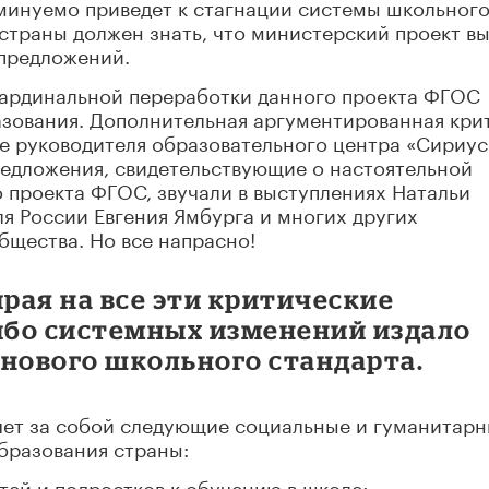
минуемо приведет к стагнации системы школьног
 страны должен знать, что министерский проект в
 предложений.
 кардинальной переработки данного проекта ФГОС
азования. Дополнительная аргументированная кри
е руководителя образовательного центра «Сириус
едложения, свидетельствующие о настоятельной
 проекта ФГОС, звучали в выступлениях Натальи
я России Евгения Ямбурга и многих других
бщества. Но все напрасно!
рая на все эти критические
либо системных изменений издало
 нового школьного стандарта.
ечет за собой следующие социальные и гуманитар
бразования страны:
тей и подростков к обучению в школе;