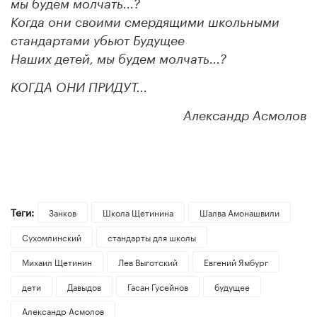
мы будем молчать...?
Когда они своими смердящими школьными
стандартами убьют Будущее
Наших детей, мы будем молчать...?
КОГДА ОНИ ПРИДУТ...
Александр Асмолов
Теги:
Занков
Школа Щетинина
Шалва Амонашвили
Сухомлинский
стандарты для школы
Михаил Щетинин
Лев Выготский
Евгений Ямбург
дети
Давыдов
Гасан Гусейнов
будущее
Александр Асмолов