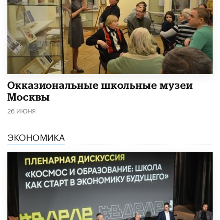
​Окказиональные школьные музеи
Москвы
26 ИЮНЯ
ЭКОНОМИКА