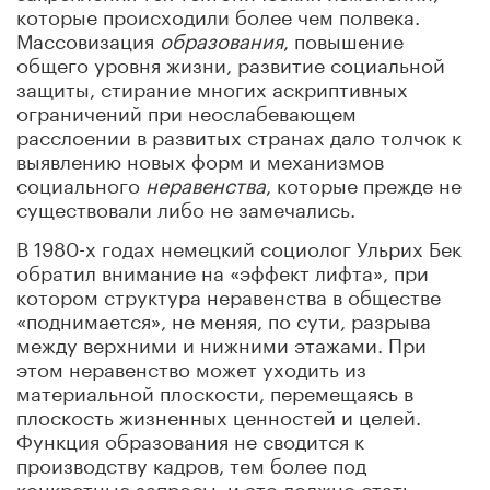
которые происходили более чем полвека.
Массовизация
образования
, повышение
общего уровня жизни, развитие социальной
защиты, стирание многих аскриптивных
ограничений при неослабевающем
расслоении в развитых странах дало толчок к
выявлению новых форм и механизмов
социального
неравенства
, которые прежде не
существовали либо не замечались.
В 1980-х годах немецкий социолог Ульрих Бек
обратил внимание на «эффект лифта», при
котором структура неравенства в обществе
«поднимается», не меняя, по сути, разрыва
между верхними и нижними этажами. При
этом неравенство может уходить из
материальной плоскости, перемещаясь в
плоскость жизненных ценностей и целей.
Функция образования не сводится к
производству кадров, тем более под
конкретные запросы, и это должно стать