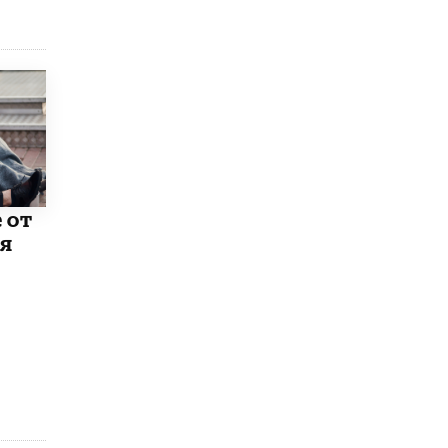
 от
ия