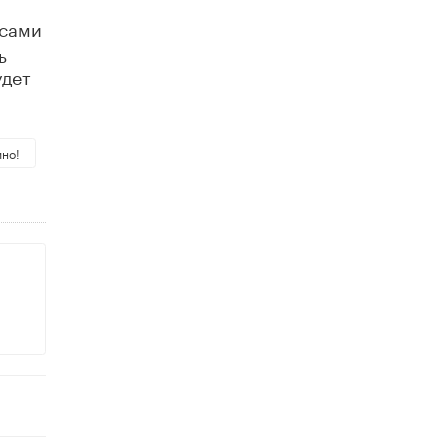
Академик РАН предупредил, что
 сами
ChatGPT отучит школьников думать
ь
1 ИЮНЯ /
ШКОЛЬНИКИ
удет
ино!