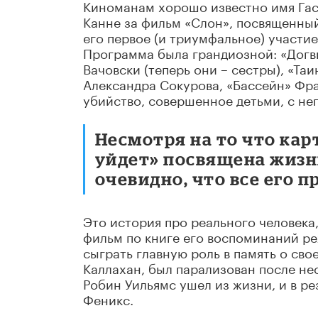
Киноманам хорошо известно имя Гаса
Канне за фильм «Слон», посвященный
его первое (и триумфальное) участие 
Программа была грандиозной: «Догви
Вачовски (теперь они – сестры), «Та
Александра Сокурова, «Бассейн» Фр
убийство, совершенное детьми, с 
Несмотря на то что кар
уйдет» посвящена жизни
очевидно, что все его п
Это история про реального человека
фильм по книге его воспоминаний ре
сыграть главную роль в память о сво
Каллахан, был парализован после нес
Робин Уильямс ушел из жизни, и в р
Феникс.