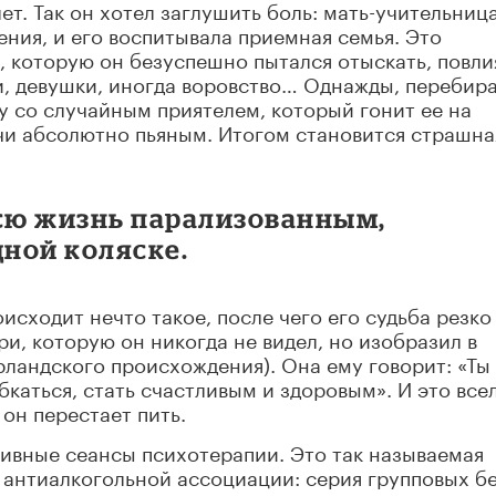
ет. Так он хотел заглушить боль: мать-учительница 
ения, и его воспитывала приемная семья. Это
 которую он безуспешно пытался отыскать, повли
и, девушки, иногда воровство… Однажды, перебир
ну со случайным приятелем, который гонит ее на
учи абсолютно пьяным. Итогом становится страшна
всю жизнь парализованным,
ной коляске.
исходит нечто такое, после чего его судьба резко
ри, которую он никогда не видел, но изобразил в
ландского происхождения). Она ему говорит: «Ты
каться, стать счастливым и здоровым». И это всел
 он перестает пить.
тивные сеансы психотерапии. Это так называемая
 антиалкогольной ассоциации: серия групповых бе