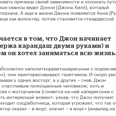
вать причины своей зависимости и осознать пут
ные сеансы ведет Донни (Джона Хилл), который
ллахана. А еще в жизни Джона появляется Анна (Р
нице как волонтер, потом становится стюардессой
чается в том, что Джон начинает
держа карандаш двумя руками) и
чем он хотел заниматься всю жизнь
 абсолютно неполиткорректныерисунки с подпися
), они заинтересовывают газетчиков. И скоро ри
ывая у одних восторг, а у других – гнев. Джон
 счастливым полноценным человеком, хоть и
ке с моторчиком (гоняется на ней наперегонки с
сть интересный момент: узнав, что Джон получает
иходит соцработница, которая угрожает, что так о
тор сказал – в морг, значит – в морг» (инвалид не