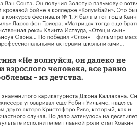
 Ван Сента. Он получил Золотую пальмовую ветвь
 кровавой бойне в колледже «Колумбайн». Это бы
в конкурсе фестиваля № 1. Я была в тот год в Канн
ль» Ларса фон Триера, «Матрица» тогда еще брат
инственная река» Клинта Иствуда, «Отец и сын»
ансуа Озона… Но победил «Слон» – фильмпро мас
непрофессиональными актерами-школьниками…
тина «Не волнуйся, он далеко не
 взрослого человека, все равно
роблемы – из детства.
, знаменитого карикатуриста Джона Каллахана. Сн
жиссера уговаривал еще Робин Уильямс, надеясь
ем друге актере Кристофере Риве, который, как и
частного случая. Но дело затянулось на десятилет
езультате исполнителем главной роли стал Хоакин