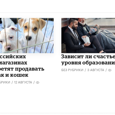
оссийских
Зависит ли счастье
магазинах
уровня образован
ретят продавать
БЕЗ РУБРИКИ
/
3 АВГУСТА
/
ак и кошек
УБРИКИ
/
12 АВГУСТА
/