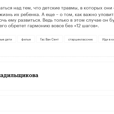
аться над тем, что детские травмы, в которых они
изнь их ребенка. А еще – о том, как важно уловит
очь ему развиться. Ведь только в этом случае он б
его обретет гармонию вовсе без «12 шагов».
вые дети
фильм
Гас Ван Сент
старшеклассник
Иди в к
ладильщикова