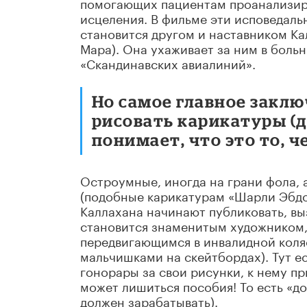
помогающих пациентам проанализиро
исцеления. В фильме эти исповедаль
становится другом и наставником Ка
Мара). Она ухаживает за ним в боль
«Скандинавских авиалиний».
Но самое главное заклю
рисовать карикатуры (
понимает, что это то, 
Остроумные, иногда на грани фола,
(подобные карикатурам «Шарли Эбдо»
Каллахана начинают публиковать, выз
становится знаменитым художником,
передвигающимся в инвалидной коляс
мальчишками на скейтбордах). Тут е
гонорары за свои рисунки, к нему пр
может лишиться пособия! То есть «док
должен зарабатывать).